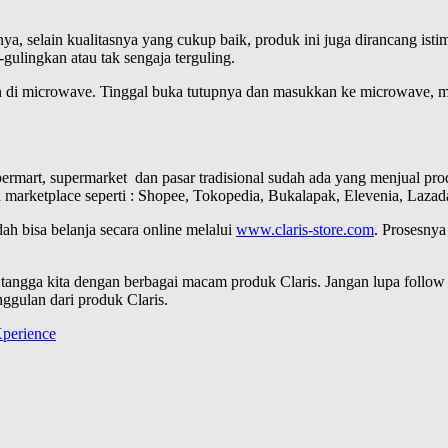
a, selain kualitasnya yang cukup baik, produk ini juga dirancang is
ulingkan atau tak sengaja terguling.
di microwave. Tinggal buka tutupnya dan masukkan ke microwave, ma
mart, supermarket dan pasar tradisional sudah ada yang menjual prod
pa marketplace seperti : Shopee, Tokopedia, Bukalapak, Elevenia, Lazada
ah bisa belanja secara online melalui
www.claris-store.com
. Prosesnya
tangga kita dengan berbagai macam produk Claris. Jangan lupa follow 
ggulan dari produk Claris.
perience