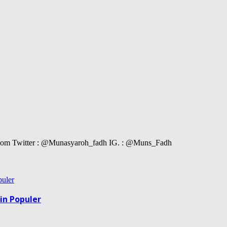
il.com Twitter : @Munasyaroh_fadh IG. : @Muns_Fadh
in Populer