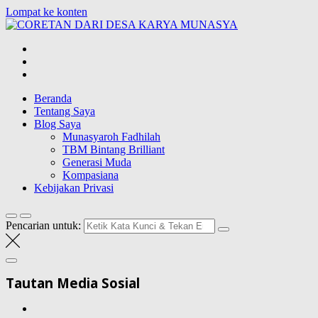
Lompat ke konten
CORETAN DAR
Blog Wong Ndeso yang ingin berbagi berbagai hal di sekitarnya
Beranda
Tentang Saya
Blog Saya
Munasyaroh Fadhilah
TBM Bintang Brilliant
Generasi Muda
Kompasiana
Kebijakan Privasi
Pencarian untuk:
Tautan Media Sosial