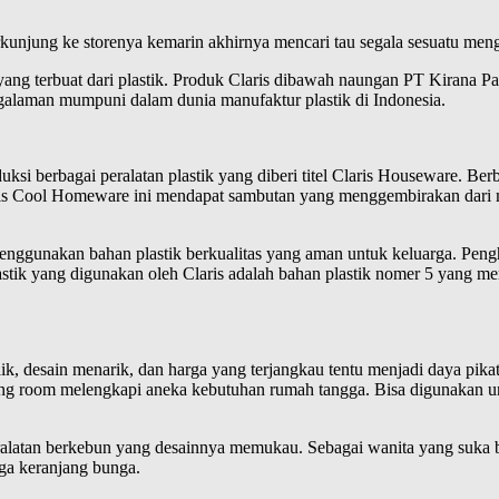
rkunjung ke storenya kemarin akhirnya mencari tau segala sesuatu meng
ang terbuat dari plastik. Produk Claris dibawah naungan PT Kirana Pac
ngalaman mumpuni dalam dunia manufaktur plastik di Indonesia.
i berbagai peralatan plastik yang diberi titel Claris Houseware. Ber
ris Cool Homeware ini mendapat sambutan yang menggembirakan dari 
ggunakan bahan plastik berkualitas yang aman untuk keluarga. Peng
lastik yang digunakan oleh Claris adalah bahan plastik nomer 5 yang 
, desain menarik, dan harga yang terjangkau tentu menjadi daya pikat y
ving room melengkapi aneka kebutuhan rumah tangga. Bisa digunakan
 peralatan berkebun yang desainnya memukau. Sebagai wanita yang suka
uga keranjang bunga.