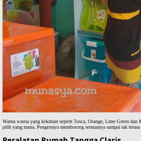
Warna warna yang kekinian seperti Tosca, Orange, Lime Green dan M
pilih yang mana. Pengennya memborong semuanya sampai tak terasa sa
Peralatan Rumah Tangga Claris