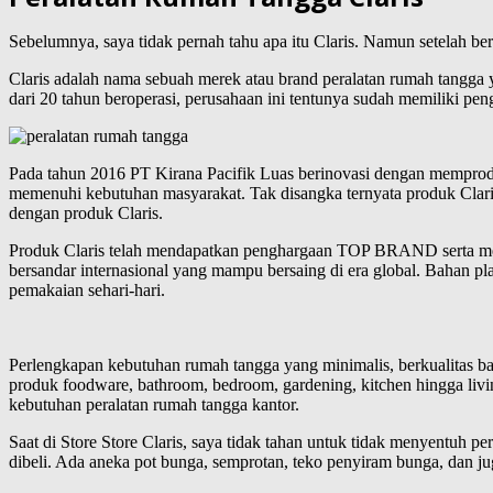
Sebelumnya, saya tidak pernah tahu apa itu Claris. Namun setelah be
Claris adalah nama sebuah merek atau brand peralatan rumah tangga y
dari 20 tahun beroperasi, perusahaan ini tentunya sudah memiliki pe
Pada tahun 2016 PT Kirana Pacifik Luas berinovasi dengan memproduks
memenuhi kebutuhan masyarakat. Tak disangka ternyata produk Cla
dengan produk Claris.
Produk Claris telah mendapatkan penghargaan TOP BRAND serta men
bersandar internasional yang mampu bersaing di era global. Bahan p
pemakaian sehari-hari.
Perlengkapan kebutuhan rumah tangga yang minimalis, berkualitas baik
produk foodware, bathroom, bedroom, gardening, kitchen hingga li
kebutuhan peralatan rumah tangga kantor.
Saat di Store Store Claris, saya tidak tahan untuk tidak menyentuh
dibeli. Ada aneka pot bunga, semprotan, teko penyiram bunga, dan j