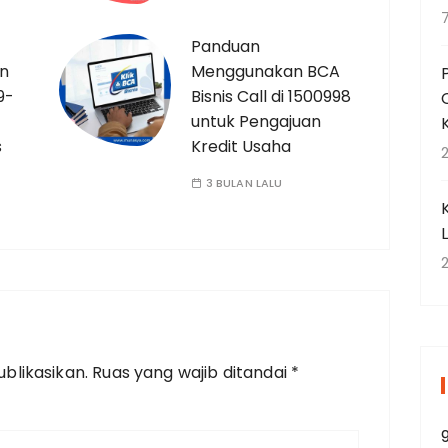
Panduan
an
Menggunakan BCA
9-
Bisnis Call di 1500998
untuk Pengajuan
s
Kredit Usaha
2
3 BULAN LALU
2
blikasikan.
Ruas yang wajib ditandai
*