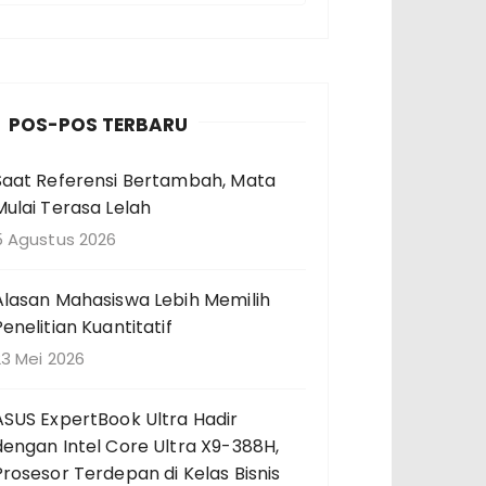
n
c
a
POS-POS TERBARU
a
Saat Referensi Bertambah, Mata
n
Mulai Terasa Lelah
u
n
5 Agustus 2026
u
Alasan Mahasiswa Lebih Memilih
k
Penelitian Kuantitatif
23 Mei 2026
ASUS ExpertBook Ultra Hadir
dengan Intel Core Ultra X9-388H,
Prosesor Terdepan di Kelas Bisnis