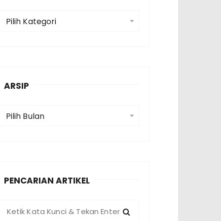
K
Pilih Kategori
a
e
g
o
ARSIP
A
Pilih Bulan
p
PENCARIAN ARTIKEL
P
e