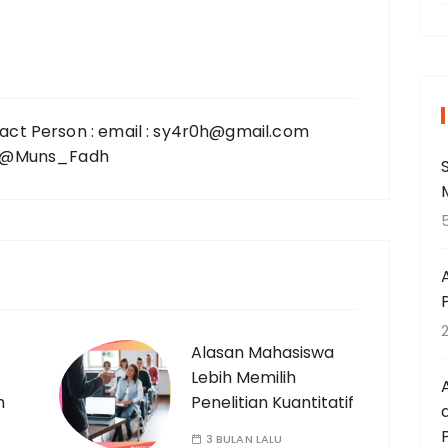
r
i
act Person : email : sy4r0h@gmail.com
 : @Muns_Fadh
t
:
Alasan Mahasiswa
Lebih Memilih
h
Penelitian Kuantitatif
3 BULAN LALU