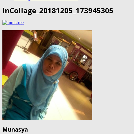
inCollage_20181205_173945305
Munasya