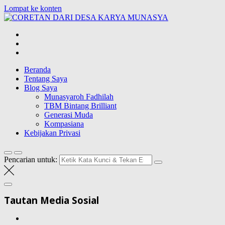
Lompat ke konten
CORETAN
DARI DESA
Blog Wong Ndeso yang ingin berbagi berbagai hal di sekitarnya
KARYA
MUNASYA
Beranda
Tentang Saya
Blog Saya
Munasyaroh Fadhilah
TBM Bintang Brilliant
Generasi Muda
Kompasiana
Kebijakan Privasi
Pencarian untuk:
Tautan Media Sosial