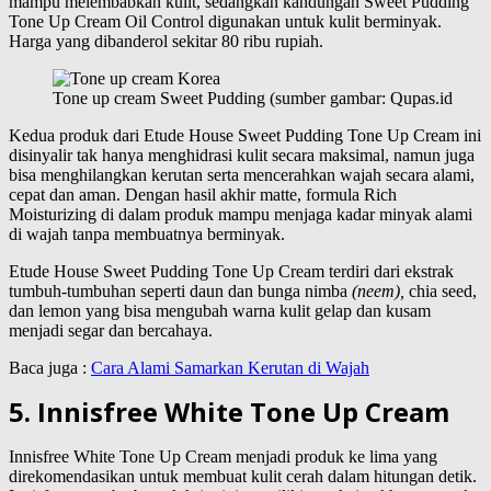
mampu melembabkan kulit, sedangkan kandungan Sweet Pudding
Tone Up Cream Oil Control digunakan untuk kulit berminyak.
Harga yang dibanderol sekitar 80 ribu rupiah.
Tone up cream Sweet Pudding (sumber gambar: Qupas.id
Kedua produk dari Etude House Sweet Pudding Tone Up Cream ini
disinyalir tak hanya menghidrasi kulit secara maksimal, namun juga
bisa menghilangkan kerutan serta mencerahkan wajah secara alami,
cepat dan aman. Dengan hasil akhir matte, formula Rich
Moisturizing di dalam produk mampu menjaga kadar minyak alami
di wajah tanpa membuatnya berminyak.
Etude House Sweet Pudding Tone Up Cream terdiri dari ekstrak
tumbuh-tumbuhan seperti daun dan bunga nimba
(neem),
chia seed,
dan lemon yang bisa mengubah warna kulit gelap dan kusam
menjadi segar dan bercahaya.
Baca juga :
Cara Alami Samarkan Kerutan di Wajah
5. Innisfree White Tone Up Cream
Innisfree White Tone Up Cream menjadi produk ke lima yang
direkomendasikan untuk membuat kulit cerah dalam hitungan detik.