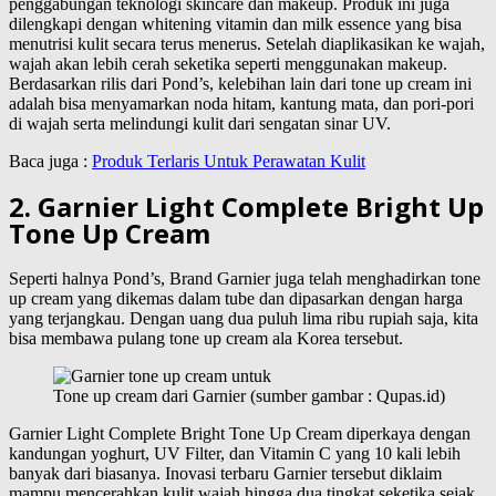
penggabungan teknologi skincare dan makeup. Produk ini juga
dilengkapi dengan whitening vitamin dan milk essence yang bisa
menutrisi kulit secara terus menerus. Setelah diaplikasikan ke wajah,
wajah akan lebih cerah seketika seperti menggunakan makeup.
Berdasarkan rilis dari Pond’s, kelebihan lain dari tone up cream ini
adalah bisa menyamarkan noda hitam, kantung mata, dan pori-pori
di wajah serta melindungi kulit dari sengatan sinar UV.
Baca juga :
Produk Terlaris Untuk Perawatan Kulit
2. Garnier Light Complete Bright Up
Tone Up Cream
Seperti halnya Pond’s, Brand Garnier juga telah menghadirkan tone
up cream yang dikemas dalam tube dan dipasarkan dengan harga
yang terjangkau. Dengan uang dua puluh lima ribu rupiah saja, kita
bisa membawa pulang tone up cream ala Korea tersebut.
Tone up cream dari Garnier (sumber gambar : Qupas.id)
Garnier Light Complete Bright Tone Up Cream diperkaya dengan
kandungan yoghurt, UV Filter, dan Vitamin C yang 10 kali lebih
banyak dari biasanya. Inovasi terbaru Garnier tersebut diklaim
mampu mencerahkan kulit wajah hingga dua tingkat seketika sejak