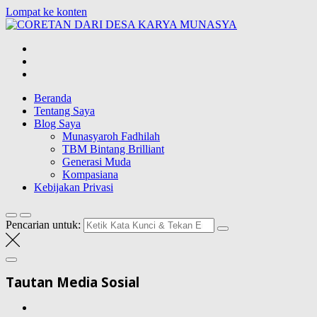
Lompat ke konten
CORETAN
DARI DESA
Blog Wong Ndeso yang ingin berbagi berbagai hal di sekitarnya
KARYA
MUNASYA
Beranda
Tentang Saya
Blog Saya
Munasyaroh Fadhilah
TBM Bintang Brilliant
Generasi Muda
Kompasiana
Kebijakan Privasi
Pencarian untuk:
Tautan Media Sosial