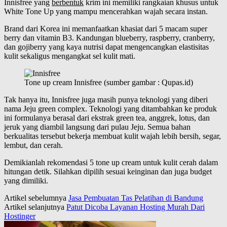
Innisfree yang
berbentuk
krim ini memiliki rangkaian khusus untuk
White Tone Up yang mampu mencerahkan wajah secara instan.
Brand dari Korea ini memanfaatkan khasiat dari 5 macam super
berry dan vitamin B3. Kandungan blueberry, raspberry, cranberry,
dan gojiberry yang kaya nutrisi dapat mengencangkan elastisitas
kulit sekaligus mengangkat sel kulit mati.
Tone up cream Innisfree (sumber gambar : Qupas.id)
Tak hanya itu, Innisfree juga masih punya teknologi yang diberi
nama Jeju green complex. Teknologi yang ditambahkan ke produk
ini formulanya berasal dari ekstrak green tea, anggrek, lotus, dan
jeruk yang diambil langsung dari pulau Jeju. Semua bahan
berkualitas tersebut bekerja membuat kulit wajah lebih bersih, segar,
lembut, dan cerah.
Demikianlah rekomendasi 5 tone up cream untuk kulit cerah dalam
hitungan detik. Silahkan dipilih sesuai keinginan dan juga budget
yang dimiliki.
Artikel sebelumnya
Jasa Pembuatan Tas Pelatihan di Bandung
Artikel selanjutnya
Patut Dicoba Layanan Hosting Murah Dari
Hostinger