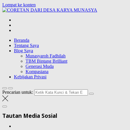
Lompat ke konten
CORETAN
DARI DESA
Blog Wong Ndeso yang ingin berbagi berbagai hal di sekitarnya
KARYA
MUNASYA
Beranda
Tentang Saya
Blog Saya
Munasyaroh Fadhilah
TBM Bintang Brilliant
Generasi Muda
Kompasiana
Kebijakan Privasi
Pencarian untuk:
Tautan Media Sosial