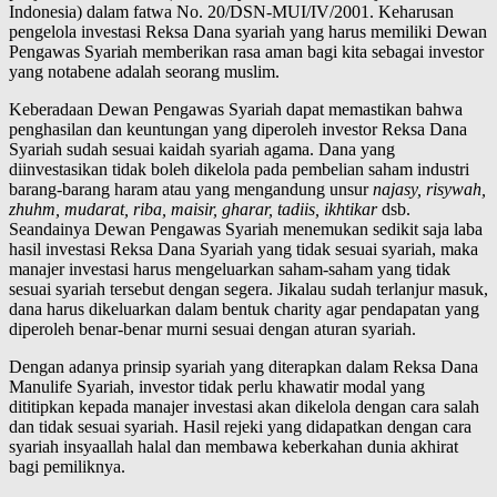
Indonesia) dalam fatwa No. 20/DSN-MUI/IV/2001. Keharusan
pengelola investasi Reksa Dana syariah yang harus memiliki Dewan
Pengawas Syariah memberikan rasa aman bagi kita sebagai investor
yang notabene adalah seorang muslim.
Keberadaan Dewan Pengawas Syariah dapat memastikan bahwa
penghasilan dan keuntungan yang diperoleh investor Reksa Dana
Syariah sudah sesuai kaidah syariah agama. Dana yang
diinvestasikan tidak boleh dikelola pada pembelian saham industri
barang-barang haram atau yang mengandung unsur
najasy, risywah,
zhuhm, mudarat, riba, maisir, gharar, tadiis, ikhtikar
dsb.
Seandainya Dewan Pengawas Syariah menemukan sedikit saja laba
hasil investasi Reksa Dana Syariah yang tidak sesuai syariah, maka
manajer investasi harus mengeluarkan saham-saham yang tidak
sesuai syariah tersebut dengan segera. Jikalau sudah terlanjur masuk,
dana harus dikeluarkan dalam bentuk charity agar pendapatan yang
diperoleh benar-benar murni sesuai dengan aturan syariah.
Dengan adanya prinsip syariah yang diterapkan dalam Reksa Dana
Manulife Syariah, investor tidak perlu khawatir modal yang
dititipkan kepada manajer investasi akan dikelola dengan cara salah
dan tidak sesuai syariah. Hasil rejeki yang didapatkan dengan cara
syariah insyaallah halal dan membawa keberkahan dunia akhirat
bagi pemiliknya.