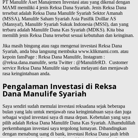
PT Manulife Aset Manajemen Investasi atau yang dikenal dengan
MAMI memiliki 4 jenis Reksa Dana Syariah. Jenis Reksa Dana
tersebut adalah Reksa Dana Manulife Syariah Sektor Amanah
(MSSA), Manulife Saham Syariah Asia Pasifik Dolllar AS
(Mansyaf), Manulife Syariah Sukuk Indonesia (MSSI), dan yang
terbaru adalah Manulife Dana Kas Syariah (MDKS). Kita bisa
memilih jenis Reksa Dana tersebut sesuai kebutuhan dan keinginan.
Jika masih bingung atau ragu mengenai investasi Reksa Dana
Syariah, anda bisa langsung membuka www.klikmami.com. atau
kepoin fansPage : Reksa Dana Manulife, Instagram :
@reksa.dana.manulife, serta Twitter : @ManulifeRD. Customer
service Reksa Dana Manulife siap sedia melayani dan menjawab
rasa keingintahuan anda.
Pengalaman Investasi di Reksa
Dana Manulife Syariah
Saya sendiri sudah memulai investasi reksadana sejak beberapa
bulan yang lalu untuk menjawab rasa keingintahuan saya dan juga
sebagai wujud investasi saya di masa depan. Kebetulan yang saya
pilih adalah Reksa Dana Manulife Dana Kas Syariah. Alhamdulillah
perkembangan investasi saya tergolong lumayan. Dibandingkan
dengan menabung uang di bank, investasi Reksa Dana jauh lebih