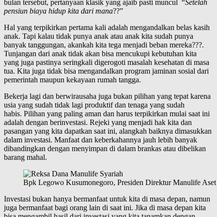
bulan tersebut, pertanyaan klasik yang ajaib pasti muncul “
Setelah
pensiun biaya hidup kita dari mana
??”
Hal yang terpikirkan pertama kali adalah mengandalkan belas kasih
anak. Tapi kalau tidak punya anak atau anak kita sudah punya
banyak tanggungan, akankah kita tega menjadi beban mereka???.
Tunjangan dari anak tidak akan bisa mencukupi kebutuhan kita
yang juga pastinya seringkali digerogoti masalah kesehatan di masa
tua. Kita juga tidak bisa mengandalkan program jaminan sosial dari
pemerintah maupun kekayaan rumah tangga.
Bekerja lagi dan berwirausaha juga bukan pilihan yang tepat karena
usia yang sudah tidak lagi produktif dan tenaga yang sudah
habis. Pilihan yang paling aman dan harus terpikirkan mulai saat ini
adalah dengan berinvestasi. Rejeki yang menjadi hak kita dan
pasangan yang kita dapatkan saat ini, alangkah baiknya dimasukkan
dalam investasi. Manfaat dan keberkahannya jauh lebih banyak
dibandingkan dengan menyimpan di dalam brankas atau dibelikan
barang mahal.
Bpk Legowo Kusumonegoro, Presiden Direktur Manulife Aset
Investasi bukan hanya bermanfaat untuk kita di masa depan, namun
juga bermanfaat bagi orang lain di saat ini. Jika di masa depan kita
bisa mengambil hasil dari investasi yang kita tanamkan dengan