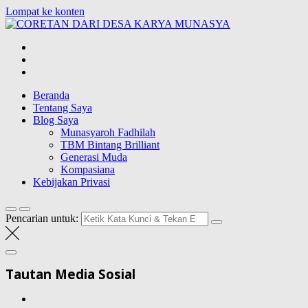
Lompat ke konten
CORETAN DAR
Blog Wong Ndeso yang ingin berbagi berbagai hal di sekitarnya
Beranda
Tentang Saya
Blog Saya
Munasyaroh Fadhilah
TBM Bintang Brilliant
Generasi Muda
Kompasiana
Kebijakan Privasi
Pencarian untuk:
Tautan Media Sosial