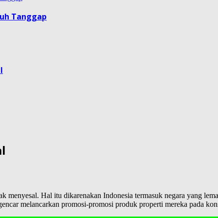
guh Tanggap
l
l
k menyesal. Hal itu dikarenakan Indonesia termasuk negara yang lema
 gencar melancarkan promosi-promosi produk properti mereka pada ko