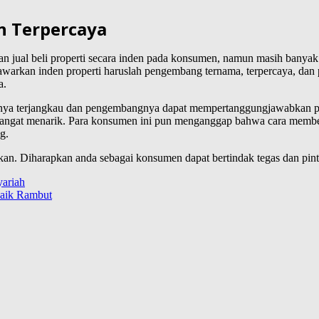
n Terpercaya
 jual beli properti secara inden pada konsumen, namun masih banyak k
arkan inden properti haruslah pengembang ternama, terpercaya, dan
a.
nya terjangkau dan pengembangnya dapat mempertanggungjawabkan pro
i sangat menarik. Para konsumen ini pun menganggap bahwa cara membel
g.
an. Diharapkan anda sebagai konsumen dapat bertindak tegas dan pint
ariah
aik Rambut