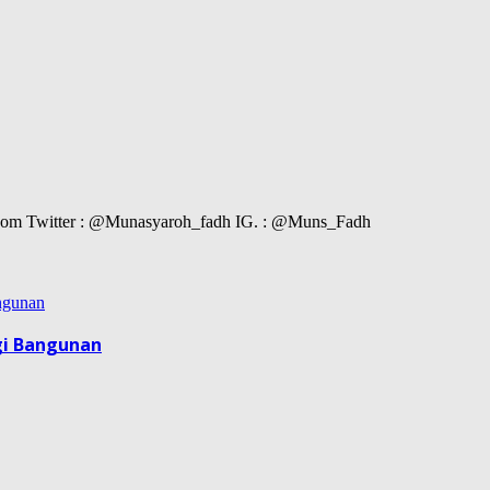
il.com Twitter : @Munasyaroh_fadh IG. : @Muns_Fadh
gi Bangunan