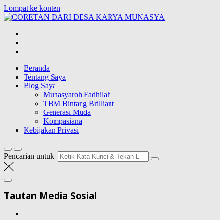
Lompat ke konten
CORETAN DAR
Blog Wong Ndeso yang ingin berbagi berbagai hal di sekitarnya
Beranda
Tentang Saya
Blog Saya
Munasyaroh Fadhilah
TBM Bintang Brilliant
Generasi Muda
Kompasiana
Kebijakan Privasi
Pencarian untuk:
Tautan Media Sosial