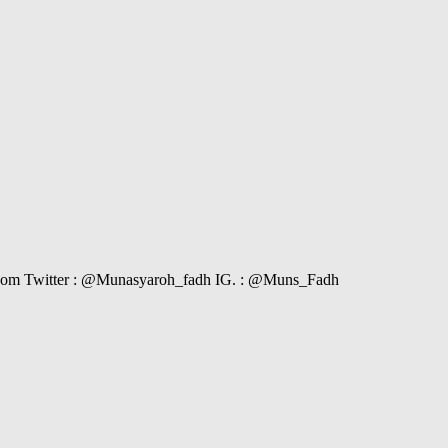
il.com Twitter : @Munasyaroh_fadh IG. : @Muns_Fadh