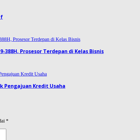
if
9-388H, Prosesor Terdepan di Kelas Bisnis
uk Pengajuan Kredit Usaha
dai
*