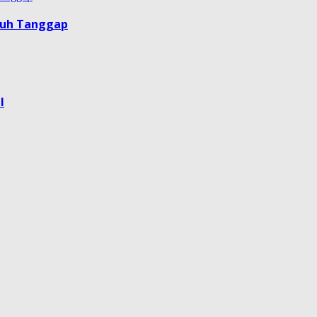
guh Tanggap
l