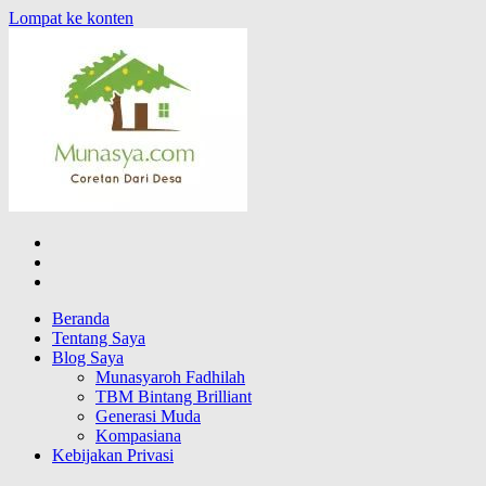
Lompat ke konten
CORETAN DARI DESA KARYA
MUNASYA
Blog Wong Ndeso yang ingin berbagi berbagai hal di sekitarnya
Beranda
Tentang Saya
Blog Saya
Munasyaroh Fadhilah
TBM Bintang Brilliant
Generasi Muda
Kompasiana
Kebijakan Privasi