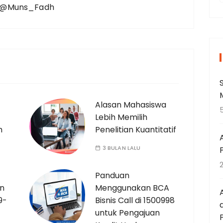
 : @Muns_Fadh
r
i
Alasan Mahasiswa
Lebih Memilih
t
h
Penelitian Kuantitatif
3 BULAN LALU
:
Panduan
an
Menggunakan BCA
9-
Bisnis Call di 1500998
untuk Pengajuan