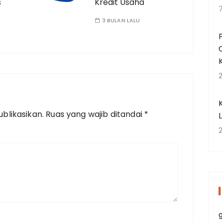
s
Kredit Usaha
3 BULAN LALU
2
blikasikan.
Ruas yang wajib ditandai
*
2