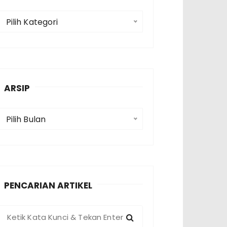
K
Pilih Kategori
a
e
g
o
ARSIP
A
Pilih Bulan
p
PENCARIAN ARTIKEL
P
e