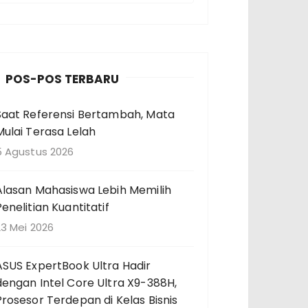
n
c
a
POS-POS TERBARU
a
Saat Referensi Bertambah, Mata
n
Mulai Terasa Lelah
u
n
5 Agustus 2026
u
Alasan Mahasiswa Lebih Memilih
k
Penelitian Kuantitatif
23 Mei 2026
ASUS ExpertBook Ultra Hadir
dengan Intel Core Ultra X9-388H,
Prosesor Terdepan di Kelas Bisnis