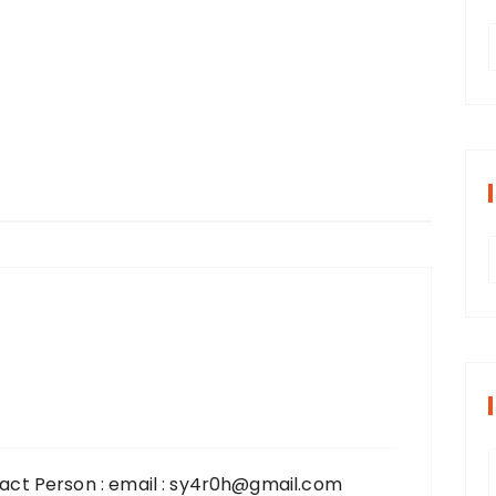
t
r
i
r
s
i
act Person : email : sy4r0h@gmail.com