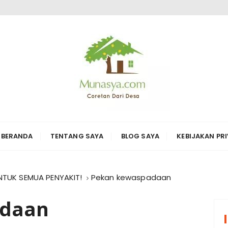
ARI DESA KARYA
erbagai hal di sekitarnya
BERANDA
TENTANG SAYA
BLOG SAYA
KEBIJAKAN PRI
NTUK SEMUA PENYAKIT!
Pekan kewaspadaan
adaan