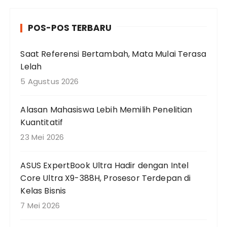
a
r
POS-POS TERBARU
i
a
Saat Referensi Bertambah, Mata Mulai Terasa
n
Lelah
u
n
5 Agustus 2026
t
u
Alasan Mahasiswa Lebih Memilih Penelitian
k
Kuantitatif
:
23 Mei 2026
ASUS ExpertBook Ultra Hadir dengan Intel
Core Ultra X9-388H, Prosesor Terdepan di
Kelas Bisnis
7 Mei 2026