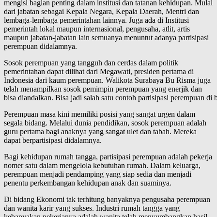
mengisi bagian penting dalam institusi dan tatanan kehidupan. Mulai
dari jabatan sebagai Kepala Negara, Kepala Daerah, Mentri dan
lembaga-lembaga pemerintahan lainnya. Juga ada di Institusi
pemerintah lokal maupun internasional, pengusaha, atlit, artis
maupun jabatan-jabatan lain semuanya menuntut adanya partisipasi
perempuan didalamnya.
Sosok perempuan yang tangguh dan cerdas dalam politik
pemerintahan dapat dilihat dari Megawati, presiden pertama di
Indonesia dari kaum perempuan. Walikota Surabaya Bu Risma juga
telah menampilkan sosok pemimpin perempuan yang enerjik dan
bisa diandalkan. Bisa jadi salah satu contoh partisipasi perempuan di b
Perempuan masa kini memiliki posisi yang sangat urgen dalam
segala bidang. Melalui dunia pendidikan, sosok perempuan adalah
guru pertama bagi anaknya yang sangat ulet dan tabah. Mereka
dapat berpartisipasi didalamnya.
Bagi kehidupan rumah tangga, partisipasi perempuan adalah pekerja
nomer satu dalam mengelola kebutuhan rumah. Dalam keluarga,
perempuan menjadi pendamping yang siap sedia dan menjadi
penentu perkembangan kehidupan anak dan suaminya.
Di bidang Ekonomi tak terhitung banyaknya pengusaha perempuan
dan wanita karir yang sukses. Industri rumah tangga yang
kebanyakan pekerjanya adalah wanita telah menyumbangkan hasil