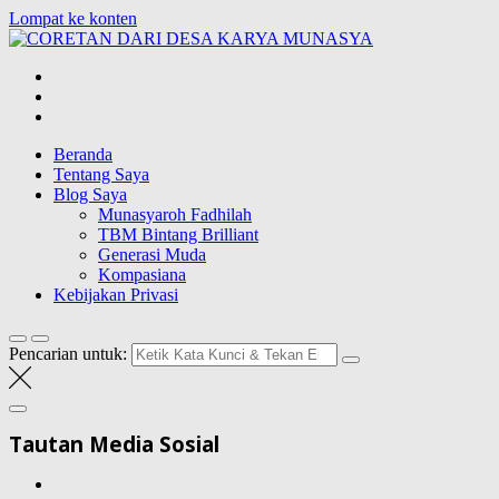
Lompat ke konten
CORETAN
DARI DESA
Blog Wong Ndeso yang ingin berbagi berbagai hal di sekitarnya
KARYA
MUNASYA
Beranda
Tentang Saya
Blog Saya
Munasyaroh Fadhilah
TBM Bintang Brilliant
Generasi Muda
Kompasiana
Kebijakan Privasi
Pencarian untuk:
Tautan Media Sosial