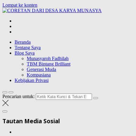
Lompat ke konten
CORETAN
DARI DESA
Blog Wong Ndeso yang ingin berbagi berbagai hal di sekitarnya
KARYA
MUNASYA
Beranda
Tentang Saya
Blog Saya
Munasyaroh Fadhilah
TBM Bintang Brilliant
Generasi Muda
Kompasiana
Kebijakan Privasi
Pencarian untuk:
Tautan Media Sosial