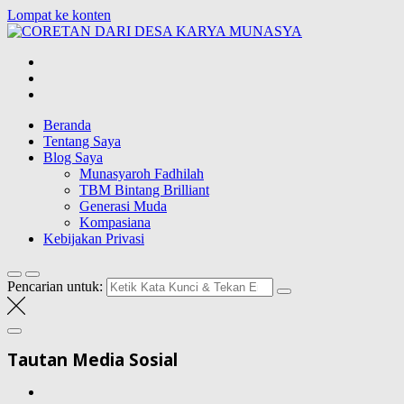
Lompat ke konten
CORETAN
DARI DESA
Blog Wong Ndeso yang ingin berbagi berbagai hal di sekitarnya
KARYA
MUNASYA
Beranda
Tentang Saya
Blog Saya
Munasyaroh Fadhilah
TBM Bintang Brilliant
Generasi Muda
Kompasiana
Kebijakan Privasi
Pencarian untuk:
Tautan Media Sosial