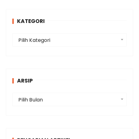
KATEGORI
K
Pilih Kategori
a
t
e
g
o
ARSIP
r
i
A
Pilih Bulan
r
s
i
p