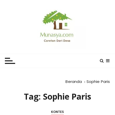
L
o
m
p
a
t
k
e
CORETAN DARI DESA KARYA
Blog Wong Ndeso yang ingin berbagi berbagai hal di
k
sekitarnya
MUNASYA
o
n
t
e
Beranda
Sophie Paris
n
Tag:
Sophie Paris
KONTES