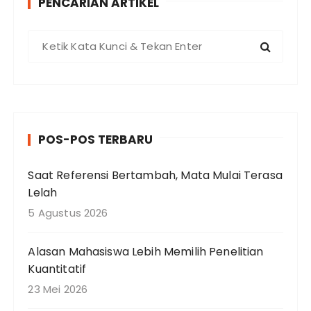
PENCARIAN ARTIKEL
P
e
n
c
a
r
POS-POS TERBARU
i
a
Saat Referensi Bertambah, Mata Mulai Terasa
n
Lelah
u
n
5 Agustus 2026
t
u
Alasan Mahasiswa Lebih Memilih Penelitian
k
Kuantitatif
:
23 Mei 2026