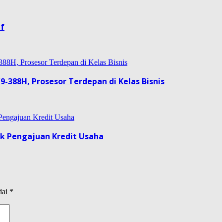
if
9-388H, Prosesor Terdepan di Kelas Bisnis
uk Pengajuan Kredit Usaha
dai
*