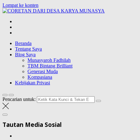
Lompat ke konten
CORETAN DAR
Blog Wong Ndeso yang ingin berbagi berbagai hal di sekitarnya
Beranda
Tentang Saya
Blog Saya
Munasyaroh Fadhilah
TBM Bintang Brilliant
Generasi Muda
Kompasiana
Kebijakan Privasi
Pencarian untuk:
Tautan Media Sosial