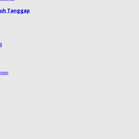
guh Tanggap
l
esses