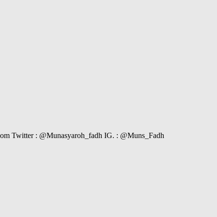
il.com Twitter : @Munasyaroh_fadh IG. : @Muns_Fadh