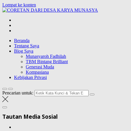
Lompat ke konten
CORETAN DAR
Blog Wong Ndeso yang ingin berbagi berbagai hal di sekitarnya
Beranda
Tentang Saya
Blog Saya
Munasyaroh Fadhilah
TBM Bintang Brilliant
Generasi Muda
Kompasiana
Kebijakan Privasi
Pencarian untuk:
Tautan Media Sosial