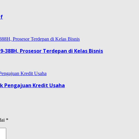
if
9-388H, Prosesor Terdepan di Kelas Bisnis
uk Pengajuan Kredit Usaha
dai
*