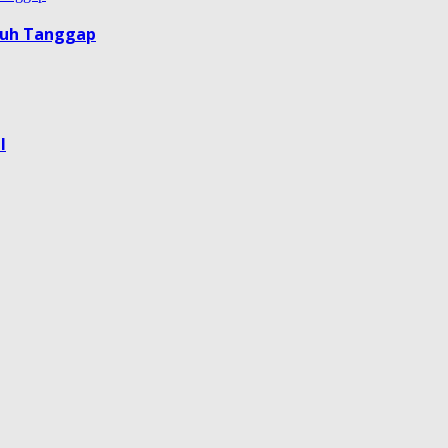
guh Tanggap
l