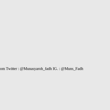
il.com Twitter : @Munasyaroh_fadh IG. : @Muns_Fadh