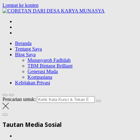
Lompat ke konten
CORETAN
DARI DESA
Blog Wong Ndeso yang ingin berbagi berbagai hal di sekitarnya
KARYA
MUNASYA
Beranda
Tentang Saya
Blog Saya
Munasyaroh Fadhilah
TBM Bintang Brilliant
Generasi Muda
Kompasiana
Kebijakan Privasi
Pencarian untuk:
Tautan Media Sosial