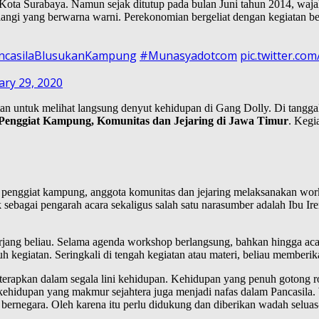
 Kota Surabaya. Namun sejak ditutup pada bulan Juni tahun 2014, waj
pelangi yang berwarna warni. Perekonomian bergeliat dengan kegiatan 
ncasilaBlusukanKampung
#Munasyadotcom
pic.twitter.co
ary 29, 2020
n untuk melihat langsung denyut kehidupan di Gang Dolly. Di tanggal i
Penggiat Kampung, Komunitas dan Jejaring di Jawa Timur
. Kegi
penggiat kampung, anggota komunitas dan jejaring melaksanakan work
ak sebagai pengarah acara sekaligus salah satu narasumber adalah Ibu 
rjang beliau. Selama agenda workshop berlangsung, bahkan hingga acar
ruh kegiatan. Seringkali di tengah kegiatan atau materi, beliau memberi
 diterapkan dalam segala lini kehidupan. Kehidupan yang penuh gotong 
kehidupan yang makmur sejahtera juga menjadi nafas dalam Pancasila
ernegara. Oleh karena itu perlu didukung dan diberikan wadah seluas