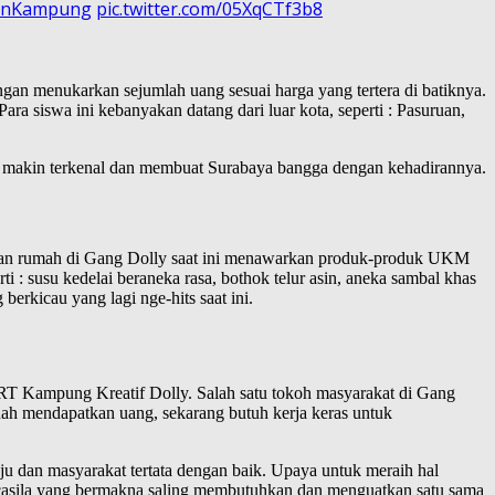
kanKampung
pic.twitter.com/05XqCTf3b8
gan menukarkan sejumlah uang sesuai harga yang tertera di batiknya.
ara siswa ini kebanyakan datang dari luar kota, seperti : Pasuruan,
a makin terkenal dan membuat Surabaya bangga dengan kehadirannya.
etan rumah di Gang Dolly saat ini menawarkan produk-produk UKM
susu kedelai beraneka rasa, bothok telur asin, aneka sambal khas
erkicau yang lagi nge-hits saat ini.
RT Kampung Kreatif Dolly. Salah satu tokoh masyarakat di Gang
dah mendapatkan uang, sekarang butuh kerja keras untuk
 dan masyarakat tertata dengan baik. Upaya untuk meraih hal
ancasila yang bermakna saling membutuhkan dan menguatkan satu sama