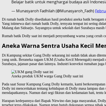
Belajar batik untuk menghargai budaya asli Indonesia,
— Munasyaroh Fadhilah (@Munasyaroh_Fadh)
Febru
Di rumah batik Dolly disediakan hasil produksi aneka batik beragam
Yang istimewa dari rumah batik Dolly, ternyata tempat ini sering dida
Malang dan Sidoarjo. Sayangnya untuk sekolah dari Surabaya masih 
Rumah batik Dolly saat ini menjadi penyumbang warna yang cerah c
Aneka Warna Sentra Usaha Kecil M
Di Kampung sekitar Gang Dolly sekarang ini sudah tidak akan dit
yang unik. Beraneka ragam UKM (Usaha Kecil Menengah) menjadi mata
Surabaya, jajanan pasar dan lainnya. Industri konveksi rumahan juga 
Aneka produk UKM warga Gang Dolly saat ini
Pada saat Susur Kampung Gang Dolly kemarin, kami berkesempatan u
Dolly ini menceritakan tentang kehidupan di Dolly masa lampau dan 
mendapatkannya. Namun dari segi fikiran dan kedamaian hati, tentu 
Harapan kedepannya dari Bapak Nirwino dan juga masyarakat, Dolly 
tersebut terus dilakukan. Namun tetap butuh dukungan semua pihak 