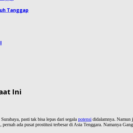
guh Tanggap
l
at Ini
urabaya, pasti tak bisa lepas dari segala
potensi
didalamnya. Namun jik
pernah ada pusat prostitusi terbesar di Asia Tenggara. Namanya Gang