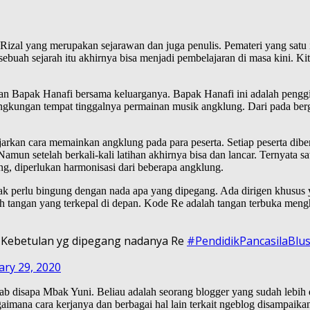
Rizal yang merupakan sejarawan dan juga penulis. Pemateri yang sat
uah sejarah itu akhirnya bisa menjadi pembelajaran di masa kini. Kita 
an Bapak Hanafi bersama keluarganya. Bapak Hanafi ini adalah peng
ingkungan tempat tinggalnya permainan musik angklung. Dari pada bergh
arkan cara memainkan angklung pada para peserta. Setiap peserta dibe
n setelah berkali-kali latihan akhirnya bisa dan lancar. Ternyata sa
, diperlukan harmonisasi dari beberapa angklung.
dak perlu bingung dengan nada apa yang dipegang. Ada dirigen khusus
h tangan yang terkepal di depan. Kode Re adalah tangan terbuka mengh
. Kebetulan yg dipegang nadanya Re
#PendidikPancasilaBl
ary 29, 2020
ab disapa Mbak Yuni. Beliau adalah seorang blogger yang sudah lebih 
agaimana cara kerjanya dan berbagai hal lain terkait ngeblog disampaik