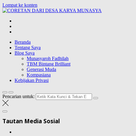
Lompat ke konten
CORETAN DAR
Blog Wong Ndeso yang ingin berbagi berbagai hal di sekitarnya
Beranda
Tentang Saya
Blog Saya
Munasyaroh Fadhilah
TBM Bintang Brilliant
Generasi Muda
Kompasiana
Kebijakan Privasi
Pencarian untuk:
Tautan Media Sosial