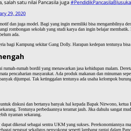
 salah satu nilai Pancasila juga
#PendidikPancasilaBlusu
ary 29, 2020
 motif dan juga model. Bagi yang ingin memiliki bisa mengambilnya den
tangi rombongan sekolah yang studi karya dan ingin belajar membatik. P
belum ada.
eria bagi Kampung sekitar Gang Dolly. Harapan kedepan tentunya bis
enengah
emui rumah-rumah bordil yang menawarkan jasa kehidupan malam. Der
 pencaharian masyarakat. Ada produk makanan dan minuman seperti : 
banyak dijumpai. Tak ketinggalan tentunya ada usaha kelompok burung b
ntuk diskusi dan bertanya banyak hal kepada Bapak Nirwono, ketua 
sekarang. Tentunya perbedaannya teramat jauh. Jika dahulu sangat mu
lebih nyaman sekarang.
dapat dikenal sebagai sentra UKM yang sukses. Perekonomiannya maju
sebagai penguat sekaligus penyokong seperti lambang rantai dalam P