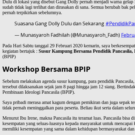
Dulu di lokasi yang disebut Gang Dolly pernah menjadi warna gelap
sudah tidak lagi terlihat dan dirasakan di sana. Semua berubah bak 
pernah terpikirkan sebelumnya.
Suasana Gang Dolly Dulu dan Sekarang
#PendidikPa
— Munasyaroh Fadhilah (@Munasyaroh_Fadh)
Febru
Pada Hari Sabtu tanggal 29 Februari 2020 kemarin, saya berkesempata
kegiatan bertajuk :
Susur Kampung Bersama Pendidik Pancasila, 
(BPIP)
Workshop Bersama BPIP
Sebelum melakukan agenda susur kampung, para pendidik Pancasila, 
tersebut dilaksanakan sejak jam 8 pagi hingga jam 12 siang. Bertind
Pembinaan Ideologi Pancasila (BPIP).
Saya pribadi merasa amat kagum dengan pemikiran dan juga sepak te
tidak pernah meninggalkan para peserta. Beliau ikut serta dalam selu
Menurut Ibu Irene, makna Pancasila itu teramat luas. Pancasila bisa
kesempatan yang seluas-luasnya kepada masyarakat untuk mencapai 
memiliki kesempatan yang sama dalam kehidupan bermasyarakat dan b