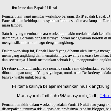
Ibu Irene dan Bapak JJ Rizal
Pemateri lain yang mengisi workshop bersama BPIP adalah Bapak JJ 
Pancasila dan kehidupan masyarakat Indonesia di masa lampau. Dari seb
masa lampau.
Satu hal yang membuat acara workshop makin meriah adalah kehadir
daerahnya. Bersama dengan istrinya, beliau mengajarkan ibu-ibu di l
menghasilkan harmoni lagu dengan angklung.
Dalam workshop ini, Bapak Hanafi yang dibantu oleh istrinya mengaj
memegang angklung dan memainkannya, awalnya merasa kesulitan. Namu
dan seterusnya. Untuk memainkan sebuah lagu menggunakan angklung
Di setiap angklung sudah ada penanda nada yang dikeluarkan jadi ti
dibuat dengan tangan. Yang saya ingat, untuk nada Do kodenya adala
banyak waktu untuk belajar.
Pertama kalinya belajar memainkan musik angklung
— Munasyaroh Fadhilah (@Munasyaroh_Fadh)
Febru
Pemateri terakhir dalam workshop adalah Yuniari Nukti atau yang akr
disampaikan tentunya tidak lepas dari profesinya. Apa itu blogger, b