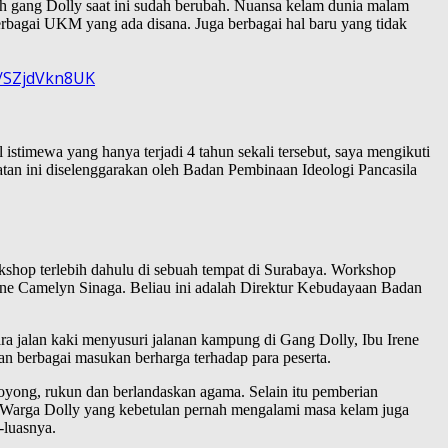
ah gang Dolly saat ini sudah berubah. Nuansa kelam dunia malam
berbagai UKM yang ada disana. Juga berbagai hal baru yang tidak
m/SZjdVkn8UK
stimewa yang hanya terjadi 4 tahun sekali tersebut, saya mengikuti
atan ini diselenggarakan oleh Badan Pembinaan Ideologi Pancasila
shop terlebih dahulu di sebuah tempat di Surabaya. Workshop
Irene Camelyn Sinaga. Beliau ini adalah Direktur Kebudayaan Badan
a jalan kaki menyusuri jalanan kampung di Gang Dolly, Ibu Irene
kan berbagai masukan berharga terhadap para peserta.
royong, rukun dan berlandaskan agama. Selain itu pemberian
. Warga Dolly yang kebetulan pernah mengalami masa kelam juga
-luasnya.