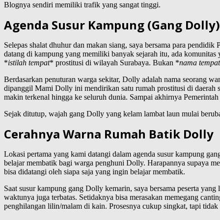
Blognya sendiri memiliki trafik yang sangat tinggi.
Agenda Susur Kampung (Gang Dolly)
Selepas shalat dhuhur dan makan siang, saya bersama para pendidik 
datang di kampung yang memiliki banyak sejarah itu, ada komunitas
*
istilah tempat
* prostitusi di wilayah Surabaya. Bukan *
nama tempat
Berdasarkan penuturan warga sekitar, Dolly adalah nama seorang w
dipanggil Mami Dolly ini mendirikan satu rumah prostitusi di daer
makin terkenal hingga ke seluruh dunia. Sampai akhirnya Pemerintah 
Sejak ditutup, wajah gang Dolly yang kelam lambat laun mulai berubah
Cerahnya Warna Rumah Batik Dolly
Lokasi pertama yang kami datangi dalam agenda susur kampung gang 
belajar membatik bagi warga penghuni Dolly. Harapannya supaya mer
bisa didatangi oleh siapa saja yang ingin belajar membatik.
Saat susur kampung gang Dolly kemarin, saya bersama peserta yang 
waktunya juga terbatas. Setidaknya bisa merasakan memegang canting 
penghilangan lilin/malam di kain. Prosesnya cukup singkat, tapi tida