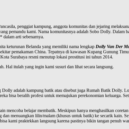
Pancasila, penggiat kampung, anggota komunitas dan jejaring melaksa
 yang pemandu kami. Nama komunitasnya adalah Sobo Dolly. Dalam baha
* dalam arti sebenarnya.
anita keturunan Belanda yang memiliki nama lengkap
Dolly Van Der M
ah sekitar pemakaman China. Tepatnya di kawasan Kupang Gunung Timu
Kota Surabaya resmi menutup lokasi prostitusi ini tahun 2014.
. Hal itulah yang ingin kami susuri dan lihat secara langsung.
Dolly adalah kampung batik atau disebut juga Rumah Batik Dolly. Lo
eka bisa beralih profesi untuk memajukan perekonomian keluarga. Set
lain mencoba belajar membatik. Meskipun hanya menghasilkan coretan 
dan menuangkan lilin/malam (khusus untuk batik) ke secarik kain. Sela
k bisa kami praktekkan langsung karena pastinya bikin tangan penuh wa