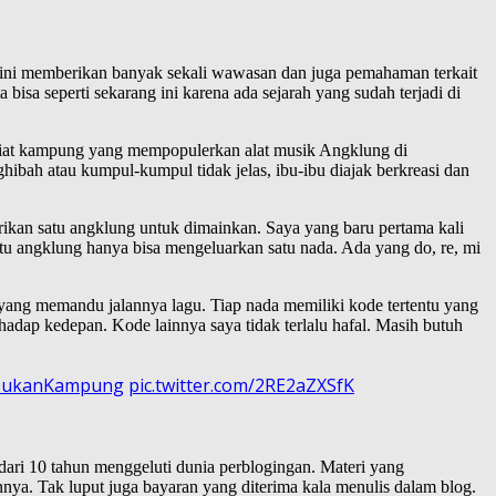
u ini memberikan banyak sekali wawasan dan juga pemahaman terkait
bisa seperti sekarang ini karena ada sejarah yang sudah terjadi di
giat kampung yang mempopulerkan alat musik Angklung di
ibah atau kumpul-kumpul tidak jelas, ibu-ibu diajak berkreasi dan
rikan satu angklung untuk dimainkan. Saya yang baru pertama kali
tu angklung hanya bisa mengeluarkan satu nada. Ada yang do, re, mi
 yang memandu jalannya lagu. Tiap nada memiliki kode tertentu yang
adap kedepan. Kode lainnya saya tidak terlalu hafal. Masih butuh
usukanKampung
pic.twitter.com/2RE2aZXSfK
dari 10 tahun menggeluti dunia perblogingan. Materi yang
annya. Tak luput juga bayaran yang diterima kala menulis dalam blog.