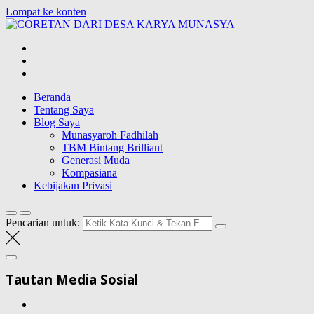
Lompat ke konten
CORETAN
DARI DESA
Blog Wong Ndeso yang ingin berbagi berbagai hal di sekitarnya
KARYA
MUNASYA
Beranda
Tentang Saya
Blog Saya
Munasyaroh Fadhilah
TBM Bintang Brilliant
Generasi Muda
Kompasiana
Kebijakan Privasi
Pencarian untuk:
Tautan Media Sosial