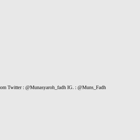
il.com Twitter : @Munasyaroh_fadh IG. : @Muns_Fadh