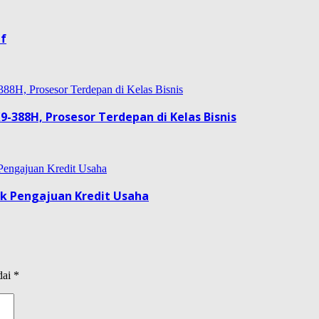
if
9-388H, Prosesor Terdepan di Kelas Bisnis
uk Pengajuan Kredit Usaha
dai
*