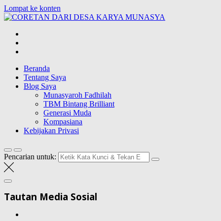
Lompat ke konten
CORETAN DAR
Blog Wong Ndeso yang ingin berbagi berbagai hal di sekitarnya
Beranda
Tentang Saya
Blog Saya
Munasyaroh Fadhilah
TBM Bintang Brilliant
Generasi Muda
Kompasiana
Kebijakan Privasi
Pencarian untuk:
Tautan Media Sosial