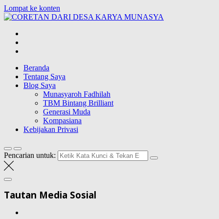
Lompat ke konten
CORETAN
DARI DESA
Blog Wong Ndeso yang ingin berbagi berbagai hal di sekitarnya
KARYA
MUNASYA
Beranda
Tentang Saya
Blog Saya
Munasyaroh Fadhilah
TBM Bintang Brilliant
Generasi Muda
Kompasiana
Kebijakan Privasi
Pencarian untuk:
Tautan Media Sosial