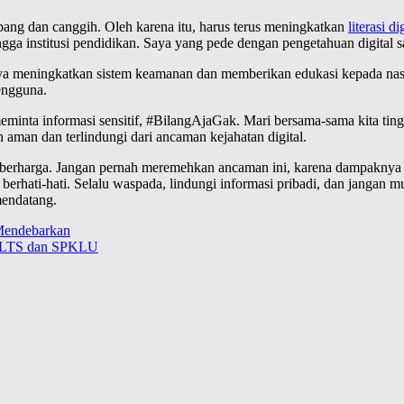
mbang dan canggih. Oleh karena itu, harus terus meningkatkan
literasi di
ingga institusi pendidikan. Saya yang pede dengan pengetahuan digital 
aya meningkatkan sistem keamanan dan memberikan edukasi kepada na
pengguna.
meminta informasi sensitif, #BilangAjaGak. Mari bersama-sama kita t
 aman dan terlindungi dari ancaman kejahatan digital.
 berharga. Jangan pernah meremehkan ancaman ini, karena dampaknya bi
 berhati-hati. Selalu waspada, lindungi informasi pribadi, dan jangan 
mendatang.
 Mendebarkan
 PLTS dan SPKLU