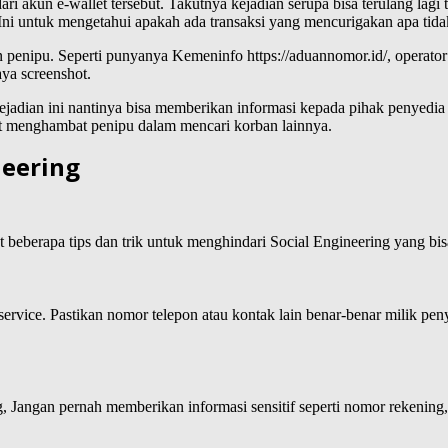
i akun e-wallet tersebut. Takutnya kejadian serupa bisa terulang lagi t
Ini untuk mengetahui apakah ada transaksi yang mencurigakan apa tida
 penipu. Seperti punyanya Kemeninfo https://aduannomor.id/, operator 
ya screenshot.
ejadian ini nantinya bisa memberikan informasi kepada pihak penyedi
kit menghambat penipu dalam mencari korban lainnya.
neering
 beberapa tips dan trik untuk menghindari Social Engineering yang bis
ice. Pastikan nomor telepon atau kontak lain benar-benar milik penye
ing, Jangan pernah memberikan informasi sensitif seperti nomor reken