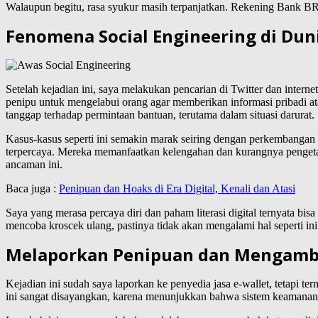
Walaupun begitu, rasa syukur masih terpanjatkan. Rekening Bank BRI
Fenomena Social Engineering di Duni
Setelah kejadian ini, saya melakukan pencarian di Twitter dan intern
penipu untuk mengelabui orang agar memberikan informasi pribadi a
tanggap terhadap permintaan bantuan, terutama dalam situasi darurat.
Kasus-kasus seperti ini semakin marak seiring dengan perkembangan
terpercaya. Mereka memanfaatkan kelengahan dan kurangnya pengetah
ancaman ini.
Baca juga :
Penipuan dan Hoaks di Era Digital, Kenali dan Atasi
Saya yang merasa percaya diri dan paham literasi digital ternyata bi
mencoba kroscek ulang, pastinya tidak akan mengalami hal seperti ini.
Melaporkan Penipuan dan Mengambi
Kejadian ini sudah saya laporkan ke penyedia jasa e-wallet, tetapi te
ini sangat disayangkan, karena menunjukkan bahwa sistem keamana