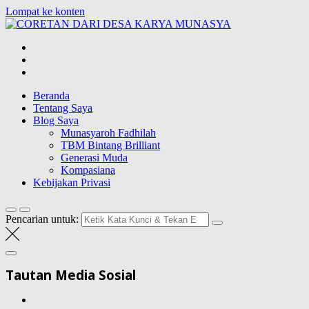
Lompat ke konten
CORETAN DAR
Blog Wong Ndeso yang ingin berbagi berbagai hal di sekitarnya
Beranda
Tentang Saya
Blog Saya
Munasyaroh Fadhilah
TBM Bintang Brilliant
Generasi Muda
Kompasiana
Kebijakan Privasi
Pencarian untuk:
Tautan Media Sosial