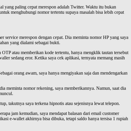
al yang paling cepat merespon adalah Twitter. Waktu itu bukan
 untuk menghubungi nomor tertentu supaya masalah bisa lebih cepat
omer service merespon dengan cepat. Dia meminta nomor HP yang saya
han yang dialami sebagai bukti.
n OTP atau memberikan kode tertentu, hanya mengklik tautan tersebut
waller sedang eror. Ketika saya cek aplikasi, ternyata memang masih
. Sebagai orang awam, saya hanya mengiyakan saja dan mendengarkan
ika dia meminta nomor rekening, saya memberikannya. Namun, saat dia
muncul.
p, takutnya saya terkena hipnotis atau sejenisnya lewat telepon.
berapa jam kemudian, saya mendapat balasan dari email customer
si e-wallet akhirnya bisa dibuka, tetapi saldo hanya tersisa 1 rupiah