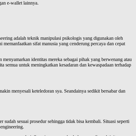
an e-wallet lainnya.
ineering adalah teknik manipulasi psikologis yang digunakan oleh
ni memanfaatkan sifat manusia yang cenderung percaya dan cepat
am menyamarkan identitas mereka sebagai pihak yang berwenang atau
 kita semua untuk meningkatkan kesadaran dan kewaspadaan terhadap
emakin menyesali keteledoran sya. Seandainya sedikit bersabar dan
r sudah sesuai prosedur sehingga tidak bisa kembali. Situasi seperti
engineering.