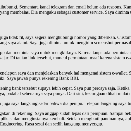
 dihubungi. Sementara kanal telegram dan email belum ada respons. Kan
da yang membalas. Dia mengaku sebagai customer service. Saya diminta
juga tidak fit, saya segera menghubungi nomor yang diberikan. Cust
ng saya alami. Saya juga diminta untuk mengirim screenshot permasala
sApp dan meminta saya untuk mengkliknya. Karena tanpa ada permintaa
ajar. Di tautan link tersebut, muncul permintaan maaf karena sistem e-
menelepon saya dan menjelaskan banyak hal mengenai sistem e-wallet
iki. Saya jawab punya rekening Bank BRI.
ekening bank tersebut supaya lebih cepat. Saya pun percaya saja. Ket
ya, padahal sebenarnya saya punya. Dari sini, kecurigaan dihati mulai 
juga saya langsung sadar bahwa dia penipu. Telepon langsung saya tutu
gakan di rekening. Saya anggap sudah lepas dari penipuan. Sampai be
ikasi dan menginstalnya kembali. Setelah mengikuti panduannya, aplika
l Engineering. Rasa sesal dan sedih langsung menyergap.