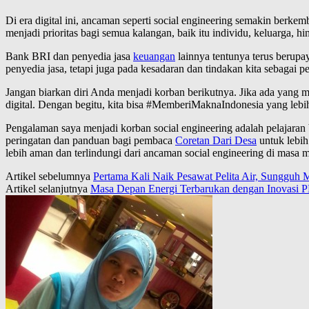
Di era digital ini, ancaman seperti social engineering semakin berke
menjadi prioritas bagi semua kalangan, baik itu individu, keluarga, h
Bank BRI dan penyedia jasa
keuangan
lainnya tentunya terus berup
penyedia jasa, tetapi juga pada kesadaran dan tindakan kita sebagai 
Jangan biarkan diri Anda menjadi korban berikutnya. Jika ada yang 
digital. Dengan begitu, kita bisa #MemberiMaknaIndonesia yang lebih
Pengalaman saya menjadi korban social engineering adalah pelajaran
peringatan dan panduan bagi pembaca
Coretan Dari Desa
untuk lebih
lebih aman dan terlindungi dari ancaman social engineering di masa 
Artikel sebelumnya
Pertama Kali Naik Pesawat Pelita Air, Sungguh
Artikel selanjutnya
Masa Depan Energi Terbarukan dengan Inovasi