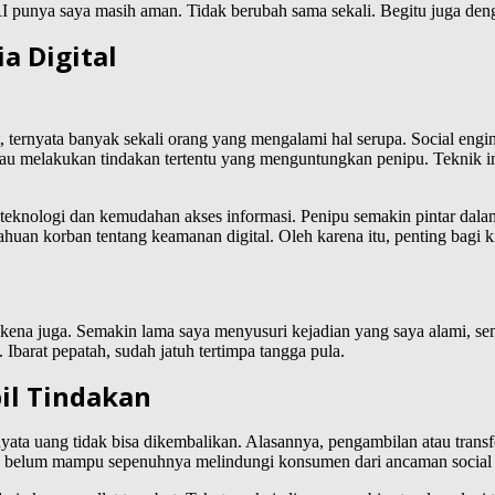
 punya saya masih aman. Tidak berubah sama sekali. Begitu juga deng
a Digital
et, ternyata banyak sekali orang yang mengalami hal serupa. Social eng
tau melakukan tindakan tertentu yang menguntungkan penipu. Teknik i
 teknologi dan kemudahan akses informasi. Penipu semakin pintar dal
uan korban tentang keamanan digital. Oleh karena itu, penting bagi
sa kena juga. Semakin lama saya menyusuri kejadian yang saya alami, s
 Ibarat pepatah, sudah jatuh tertimpa tangga pula.
l Tindakan
rnyata uang tidak bisa dikembalikan. Alasannya, pengambilan atau transfe
n belum mampu sepenuhnya melindungi konsumen dari ancaman social 