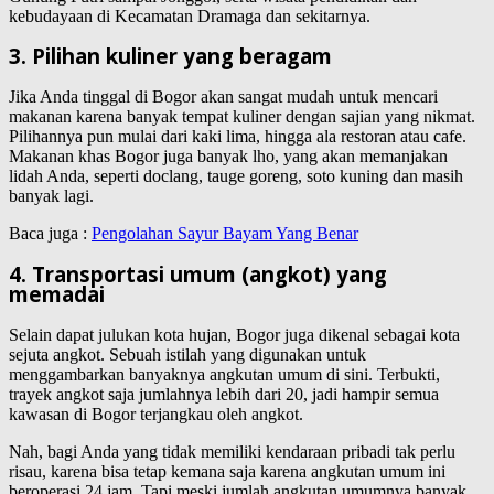
kebudayaan di Kecamatan Dramaga dan sekitarnya.
3. Pilihan kuliner yang beragam
Jika Anda tinggal di Bogor akan sangat mudah untuk mencari
makanan karena banyak tempat kuliner dengan sajian yang nikmat.
Pilihannya pun mulai dari kaki lima, hingga ala restoran atau cafe.
Makanan khas Bogor juga banyak lho, yang akan memanjakan
lidah Anda, seperti doclang, tauge goreng, soto kuning dan masih
banyak lagi.
Baca juga :
Pengolahan Sayur Bayam Yang Benar
4. Transportasi umum (angkot) yang
memadai
Selain dapat julukan kota hujan, Bogor juga dikenal sebagai kota
sejuta angkot. Sebuah istilah yang digunakan untuk
menggambarkan banyaknya angkutan umum di sini. Terbukti,
trayek angkot saja jumlahnya lebih dari 20, jadi hampir semua
kawasan di Bogor terjangkau oleh angkot.
Nah, bagi Anda yang tidak memiliki kendaraan pribadi tak perlu
risau, karena bisa tetap kemana saja karena angkutan umum ini
beroperasi 24 jam. Tapi meski jumlah angkutan umumnya banyak