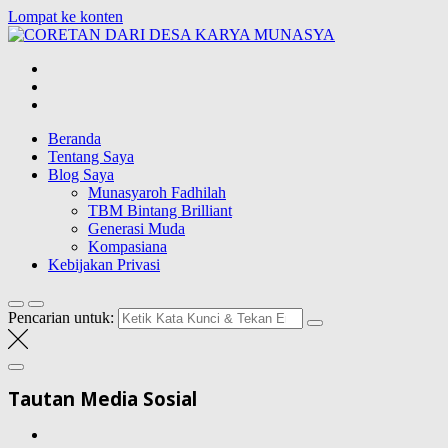
Lompat ke konten
CORETAN
DARI DESA
Blog Wong Ndeso yang ingin berbagi berbagai hal di sekitarnya
KARYA
MUNASYA
Beranda
Tentang Saya
Blog Saya
Munasyaroh Fadhilah
TBM Bintang Brilliant
Generasi Muda
Kompasiana
Kebijakan Privasi
Pencarian untuk:
Tautan Media Sosial