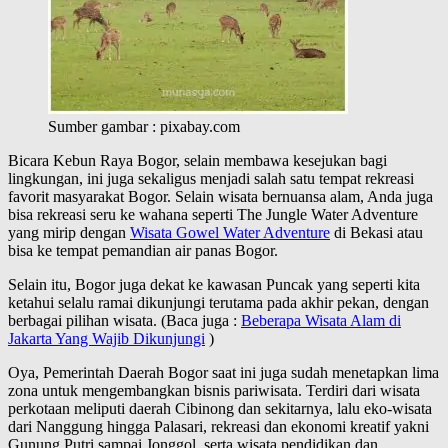
Sumber gambar : pixabay.com
Bicara Kebun Raya Bogor, selain membawa kesejukan bagi
lingkungan, ini juga sekaligus menjadi salah satu tempat rekreasi
favorit masyarakat Bogor. Selain wisata bernuansa alam, Anda juga
bisa rekreasi seru ke wahana seperti The Jungle Water Adventure
yang mirip dengan
Wisata Gowel Water Adventure
di Bekasi atau
bisa ke tempat pemandian air panas Bogor.
Selain itu, Bogor juga dekat ke kawasan Puncak yang seperti kita
ketahui selalu ramai dikunjungi terutama pada akhir pekan, dengan
berbagai pilihan wisata. (Baca juga :
Beberapa Wisata Alam di
Jakarta Yang Wajib Dikunjungi
)
Oya, Pemerintah Daerah Bogor saat ini juga sudah menetapkan lima
zona untuk mengembangkan bisnis pariwisata. Terdiri dari wisata
perkotaan meliputi daerah Cibinong dan sekitarnya, lalu eko-wisata
dari Nanggung hingga Palasari, rekreasi dan ekonomi kreatif yakni
Gunung Putri sampai Jonggol, serta wisata pendidikan dan