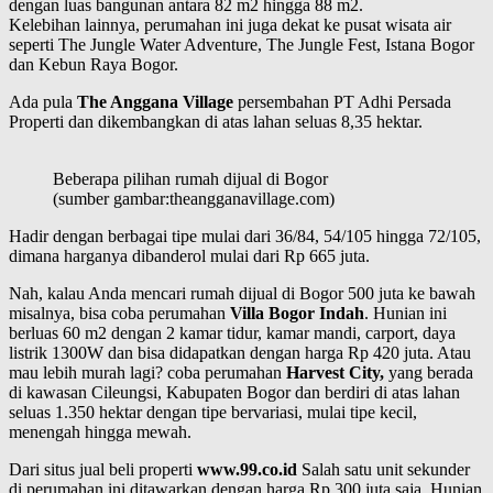
dengan luas bangunan antara 82 m2 hingga 88 m2.
Kelebihan lainnya, perumahan ini juga dekat ke pusat wisata air
seperti The Jungle Water Adventure, The Jungle Fest, Istana Bogor
dan Kebun Raya Bogor.
Ada pula
The Anggana Village
persembahan PT Adhi Persada
Properti dan dikembangkan di atas lahan seluas 8,35 hektar.
Beberapa pilihan rumah dijual di Bogor
(sumber gambar:theangganavillage.com)
Hadir dengan berbagai tipe mulai dari 36/84, 54/105 hingga 72/105,
dimana harganya dibanderol mulai dari Rp 665 juta.
Nah, kalau Anda mencari rumah dijual di Bogor 500 juta ke bawah
misalnya, bisa coba perumahan
Villa Bogor Indah
. Hunian ini
berluas 60 m2 dengan 2 kamar tidur, kamar mandi, carport, daya
listrik 1300W dan bisa didapatkan dengan harga Rp 420 juta. Atau
mau lebih murah lagi? coba perumahan
Harvest City,
yang berada
di kawasan Cileungsi, Kabupaten Bogor dan berdiri di atas lahan
seluas 1.350 hektar dengan tipe bervariasi, mulai tipe kecil,
menengah hingga mewah.
Dari situs jual beli properti
www.99.co.id
Salah satu unit sekunder
di perumahan ini ditawarkan dengan harga Rp 300 juta saja. Hunian