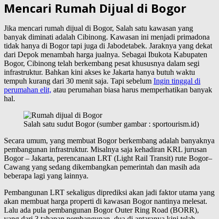
Mencari Rumah Dijual di Bogor
Jika mencari rumah dijual di Bogor, Salah satu kawasan yang
banyak diminati adalah Cibinong. Kawasan ini menjadi primadona
tidak hanya di Bogor tapi juga di Jabodetabek. Jaraknya yang dekat
dari Depok menambah harga jualnya. Sebagai Ibukota Kabupaten
Bogor, Cibinong telah berkembang pesat khususnya dalam segi
infrastruktur. Bahkan kini akses ke Jakarta hanya butuh waktu
tempuh kurang dari 30 menit saja. Tapi sebelum
Ingin tinggal di
perumahan elit,
atau perumahan biasa harus memperhatikan banyak
hal.
Salah satu sudut Bogor (sumber gambar : sportourism.id)
Secara umum, yang membuat Bogor berkembang adalah banyaknya
pembangunan infrastruktur. Misalnya saja kehadiran KRL jurusan
Bogor – Jakarta, perencanaan LRT (Light Rail Transit) rute Bogor–
Cawang yang sedang dikembangkan pemerintah dan masih ada
beberapa lagi yang lainnya.
Pembangunan LRT sekaligus diprediksi akan jadi faktor utama yang
akan membuat harga properti di kawasan Bogor nantinya melesat.
Lalu ada pula pembangunan Bogor Outer Ring Road (BORR),
yang dari 3 tahapan pembangunan, dua di antaranya kini telah