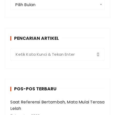
A
Pilih Bulan
r
s
i
p
PENCARIAN ARTIKEL
P
e
n
c
a
r
POS-POS TERBARU
i
a
Saat Referensi Bertambah, Mata Mulai Terasa
n
Lelah
u