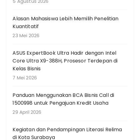
n
5 Agustus 2026
t
u
Alasan Mahasiswa Lebih Memilih Penelitian
k
Kuantitatif
:
23 Mei 2026
ASUS ExpertBook Ultra Hadir dengan Intel
Core Ultra X9-388H, Prosesor Terdepan di
Kelas Bisnis
7 Mei 2026
Panduan Menggunakan BCA Bisnis Call di
1500998 untuk Pengajuan Kredit Usaha
29 April 2026
Kegiatan dan Pendampingan Literasi Relima
di Kota Surabaya