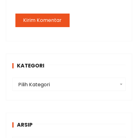
KATEGORI
K
Pilih Kategori
a
t
e
g
o
ARSIP
r
i