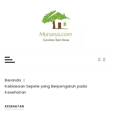
L
o
m
p
a
t
k
e
CORETAN DARI DESA KARYA
Blog Wong Ndeso yang ingin berbagi berbagai hal di
k
sekitarnya
MUNASYA
o
n
t
e
Beranda
n
Kebiasaan Sepele yang Berpengaruh pada
Kesehatan
KESEHATAN