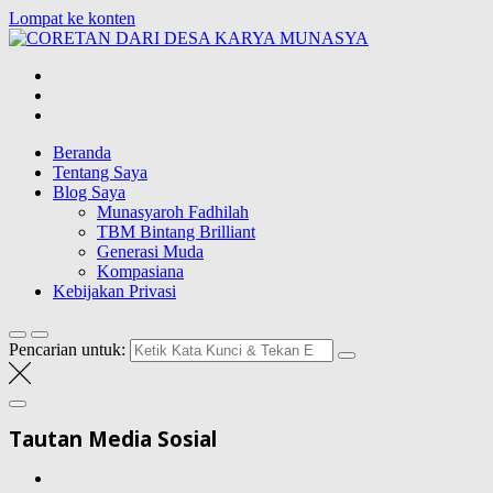
Lompat ke konten
CORETAN
DARI DESA
Blog Wong Ndeso yang ingin berbagi berbagai hal di sekitarnya
KARYA
MUNASYA
Beranda
Tentang Saya
Blog Saya
Munasyaroh Fadhilah
TBM Bintang Brilliant
Generasi Muda
Kompasiana
Kebijakan Privasi
Pencarian untuk:
Tautan Media Sosial