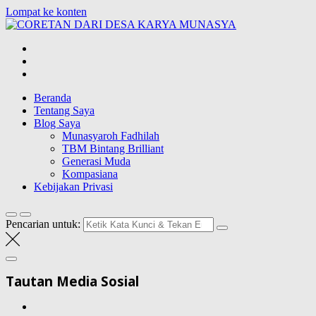
Lompat ke konten
CORETAN
DARI DESA
Blog Wong Ndeso yang ingin berbagi berbagai hal di sekitarnya
KARYA
MUNASYA
Beranda
Tentang Saya
Blog Saya
Munasyaroh Fadhilah
TBM Bintang Brilliant
Generasi Muda
Kompasiana
Kebijakan Privasi
Pencarian untuk:
Tautan Media Sosial