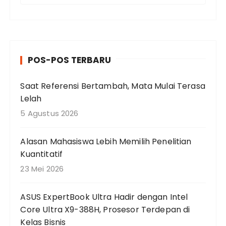
n
c
a
r
POS-POS TERBARU
i
a
Saat Referensi Bertambah, Mata Mulai Terasa
n
Lelah
u
n
5 Agustus 2026
t
u
Alasan Mahasiswa Lebih Memilih Penelitian
k
Kuantitatif
:
23 Mei 2026
ASUS ExpertBook Ultra Hadir dengan Intel
Core Ultra X9-388H, Prosesor Terdepan di
Kelas Bisnis