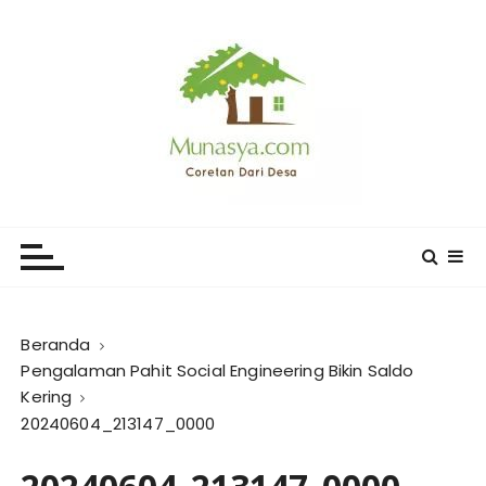
L
o
m
p
a
t
k
e
CORETAN DARI DESA KARYA
Blog Wong Ndeso yang ingin berbagi berbagai hal di
k
sekitarnya
MUNASYA
o
n
t
e
Beranda
n
Pengalaman Pahit Social Engineering Bikin Saldo
Kering
20240604_213147_0000