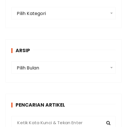
K
Pilih Kategori
a
t
e
g
o
ARSIP
r
i
A
Pilih Bulan
r
s
i
p
PENCARIAN ARTIKEL
P
e