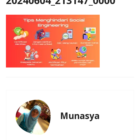
20240604_213147_0000
Munasya