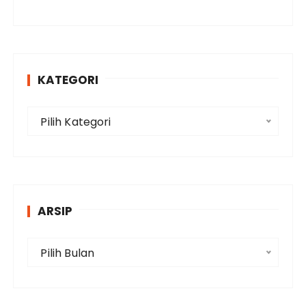
KATEGORI
K
Pilih Kategori
a
t
e
g
o
ARSIP
r
i
A
Pilih Bulan
r
s
i