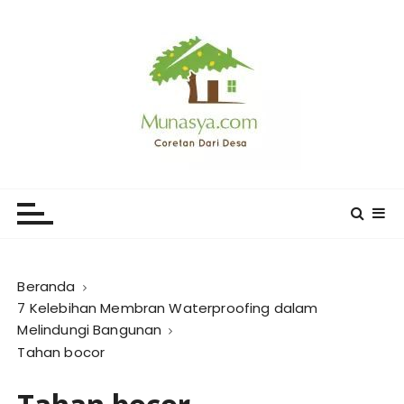
L
o
m
p
a
t
k
e
CORETAN DARI DESA KARYA
Blog Wong Ndeso yang ingin berbagi berbagai hal di
k
sekitarnya
MUNASYA
o
n
t
e
Beranda
n
7 Kelebihan Membran Waterproofing dalam
Melindungi Bangunan
Tahan bocor