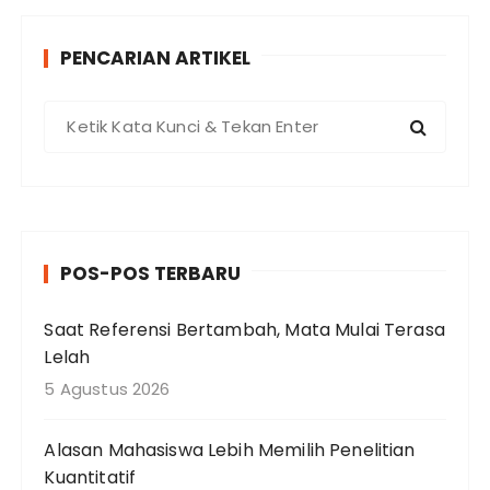
p
PENCARIAN ARTIKEL
P
e
n
c
a
r
POS-POS TERBARU
i
a
Saat Referensi Bertambah, Mata Mulai Terasa
n
Lelah
u
n
5 Agustus 2026
t
u
Alasan Mahasiswa Lebih Memilih Penelitian
k
Kuantitatif