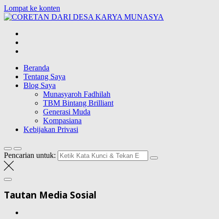
Lompat ke konten
CORETAN
DARI DESA
Blog Wong Ndeso yang ingin berbagi berbagai hal di sekitarnya
KARYA
MUNASYA
Beranda
Tentang Saya
Blog Saya
Munasyaroh Fadhilah
TBM Bintang Brilliant
Generasi Muda
Kompasiana
Kebijakan Privasi
Pencarian untuk:
Tautan Media Sosial