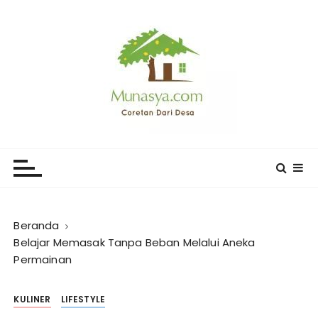
L
o
m
p
a
t
k
e
CORETAN DARI DESA KARYA
Blog Wong Ndeso yang ingin berbagi berbagai hal di
k
sekitarnya
MUNASYA
o
n
t
e
Beranda
n
Belajar Memasak Tanpa Beban Melalui Aneka
Permainan
KULINER
LIFESTYLE