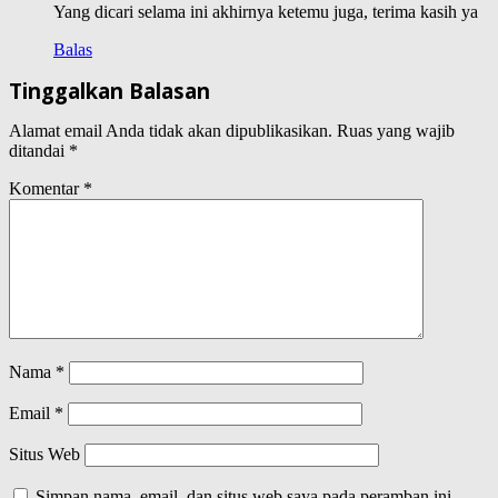
Yang dicari selama ini akhirnya ketemu juga, terima kasih ya
Balas
Tinggalkan Balasan
Alamat email Anda tidak akan dipublikasikan.
Ruas yang wajib
ditandai
*
Komentar
*
Nama
*
Email
*
Situs Web
Simpan nama, email, dan situs web saya pada peramban ini