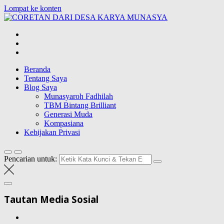
Lompat ke konten
CORETAN
DARI DESA
Blog Wong Ndeso yang ingin berbagi berbagai hal di sekitarnya
KARYA
MUNASYA
Beranda
Tentang Saya
Blog Saya
Munasyaroh Fadhilah
TBM Bintang Brilliant
Generasi Muda
Kompasiana
Kebijakan Privasi
Pencarian untuk:
Tautan Media Sosial