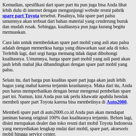
Kemudian, spesifikasi dari spare part itu pun juga bisa Anda lihat
lebih dulu di internet dengan mengunjungi website resmi pabrik
spare part Toyota
tersebut. Pasalnya, bila spare part palsu
umumnya akan terbuat dari bahan material yang cenderung buruk
dan mudah rusak. Sehingga, kualitasnya pun juga kurang begitu
memuaskan.
Cara lain untuk membedakan spare part mobil yang asli atau palsu
adalah dengan memeriksa harga yang ditawarkan saat ada di toko.
Terlebih lagi, dari segi harga memang tidak dapat dibohongi
kualitasnya. Umumnya, harga spare part mobil yang asli pasti akan
jauh lebih mahal jika dibandingkan dengan spare part mobil yang
palsu.
Selain itu, dari harga pun kualitas spare part juga akan jauh lebih
bagus yang mahal karena terjamin keasliannya. Maka dari itu, Anda
pun harus memperhatikan dengan benar mengenai pembelian spare
part ini. Namun, kini Anda pun tak perlu khawatir apabila hendak
membeli spare part Toyota karena bisa membelinya di
Auto2000
.
Membeli spare part di auto2000.co.id Anda pun akan mendapat
jaminan barang original 100% dan kualitasnya terjamin. Belum lagi,
disini merupakan dealer dan toko resmi dari mobil Toyota Indonesia
yang menyediakan lengkap mulai dari mobil, spare part, aksesoris
mobil hingga service center.