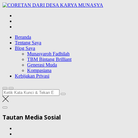
Lompat
CORETAN
ke
DARI DESA
Blog Wong Ndeso yang ingin berbagi berbagai hal di sekitarnya
konten
KARYA
MUNASYA
Beranda
Tentang Saya
Blog Saya
Munasyaroh Fadhilah
TBM Bintang Brilliant
Generasi Muda
Kompasiana
Kebijakan Privasi
Pencarian
untuk:
Tautan Media Sosial