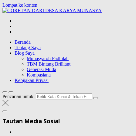
Lompat ke konten
CORETAN
DARI DESA
Blog Wong Ndeso yang ingin berbagi berbagai hal di sekitarnya
KARYA
MUNASYA
Beranda
Tentang Saya
Blog Saya
Munasyaroh Fadhilah
TBM Bintang Brilliant
Generasi Muda
Kompasiana
Kebijakan Privasi
Pencarian untuk:
Tautan Media Sosial