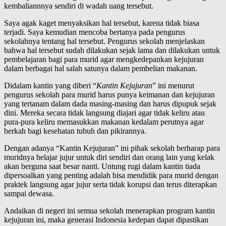
kembaliannnya sendiri di wadah uang tersebut.
Saya agak kaget menyaksikan hal tersebut, karena tidak biasa
terjadi. Saya kemudian mencoba bertanya pada pengurus
sekolahnya tentang hal tersebut. Pengurus sekolah menjelaskan
bahwa hal tersebut sudah dilakukan sejak lama dan dilakukan untuk
pembelajaran bagi para murid agar mengkedepankan kejujuran
dalam berbagai hal salah satunya dalam pembelian makanan.
Didalam kantin yang diberi “
Kantin Kejujuran
” ini menurut
pengurus sekolah para murid harus punya keimanan dan kejujuran
yang tertanam dalam dada masing-masing dan harus dipupuk sejak
dini. Mereka secara tidak langsung diajari agar tidak keliru atau
pura-pura keliru memasukkan makanan kedalam perutnya agar
berkah bagi kesehatan tubuh dan pikirannya.
Dengan adanya “Kantin Kejujuran” ini pihak sekolah berharap para
muridnya belajar jujur untuk diri sendiri dan orang lain yang kelak
akan berguna saat besar nanti. Untung rugi dalam kantin tiada
dipersoalkan yang penting adalah bisa mendidik para murid dengan
praktek langsung agar jujur serta tidak korupsi dan terus diterapkan
sampai dewasa.
Andaikan di negeri ini semua sekolah menerapkan program kantin
kejujuran ini, maka generasi Indonesia kedepan dapat dipastikan