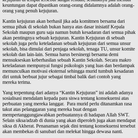
keuntungan dapat dipastikan orang-orang didalamnya adalah orang-
orang yang penuh kejujuran.
Kantin kejujuran akan berhasil jika ada komitmen bersama dari
semua pihak di sekolah bukan hanya atas dasar inisiatif Kepala
Sekolah maupun guru saja namun butuh kesadaran dari semua pihak
akan pentingnya sebuah kejujuran. Kantin Kejujuran di sebuah
sekolah juga perlu keteladanan sebuah kejujuran dari semua unsur
sekolah, bisa dimulai dari penjaga sekolah, tenaga TU, unsur komite
sekolah dan lain-lain. Semua harus bersinergi bersama demi
mensukseskan keberhasilan sebuah Kantin Sekolah. Secara makro
keteladanan mempunyai fungsi psikologis yang luas dan berdampak
memunculkan motivasi eksternal sehingga murid tumbuh kesadaran
diri untuk berbuat jujur sebagai timbal balik dari contoh yang
mereka terima.
Yang terpentung dari adanya “Kantin Kejujuran” ini adalah adanya
sosialisasi mendalam kepada para siswa tentang konsekuensi atas
perbuatan yang mereka langgar. Para murid perlu ditanamkan rasa
takut atas pelanggaran yang mereka buat dengan
mempertanggungjawabkan perbuatannya di hadapan Allah SWT.
Selain siksa/adzab di dunia yang akan diperoleh juga akan mendapat
siksa di Akherat. Penanaman sejak dini tentang konsekuensi tersebut
akan membekas di sanubari dan melekat hingga dewasa nanti.