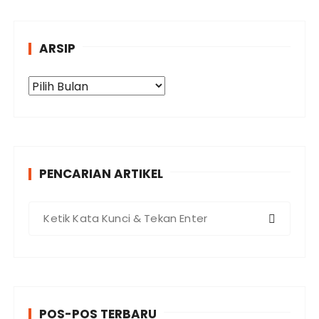
e
g
o
ARSIP
r
i
A
r
s
i
p
PENCARIAN ARTIKEL
P
e
n
c
a
r
POS-POS TERBARU
i