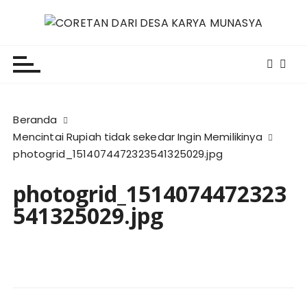
L
o
CORETAN DARI DESA KARYA
Blog Wong Ndeso yang ingin berbagi berbagai hal di
m
sekitarnya
p
MUNASYA
a
t
k
Beranda
e
Mencintai Rupiah tidak sekedar Ingin Memilikinya
k
photogrid_1514074472323541325029.jpg
o
n
photogrid_1514074472323
t
541325029.jpg
e
n