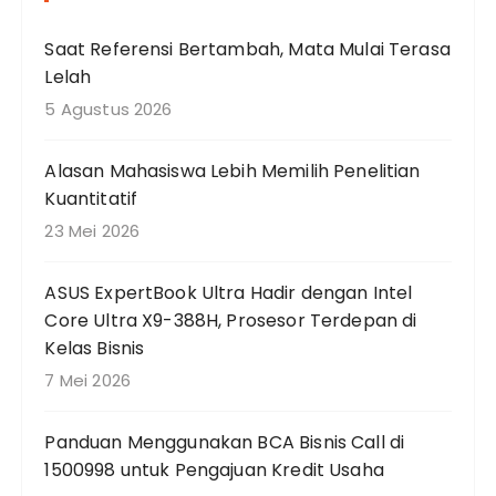
a
Saat Referensi Bertambah, Mata Mulai Terasa
n
Lelah
u
n
5 Agustus 2026
t
u
Alasan Mahasiswa Lebih Memilih Penelitian
k
Kuantitatif
:
23 Mei 2026
ASUS ExpertBook Ultra Hadir dengan Intel
Core Ultra X9-388H, Prosesor Terdepan di
Kelas Bisnis
7 Mei 2026
Panduan Menggunakan BCA Bisnis Call di
1500998 untuk Pengajuan Kredit Usaha