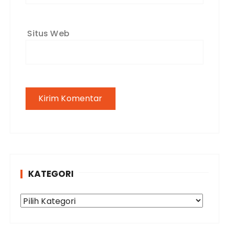
Situs Web
KATEGORI
K
a
t