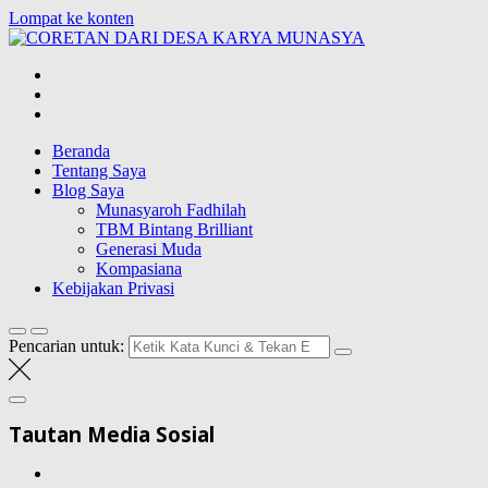
Lompat ke konten
CORETAN
DARI DESA
Blog Wong Ndeso yang ingin berbagi berbagai hal di sekitarnya
KARYA
MUNASYA
Beranda
Tentang Saya
Blog Saya
Munasyaroh Fadhilah
TBM Bintang Brilliant
Generasi Muda
Kompasiana
Kebijakan Privasi
Pencarian untuk:
Tautan Media Sosial