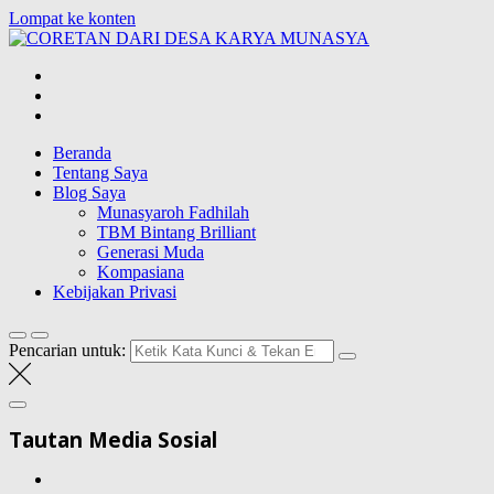
Lompat ke konten
CORETAN
DARI DESA
Blog Wong Ndeso yang ingin berbagi berbagai hal di sekitarnya
KARYA
MUNASYA
Beranda
Tentang Saya
Blog Saya
Munasyaroh Fadhilah
TBM Bintang Brilliant
Generasi Muda
Kompasiana
Kebijakan Privasi
Pencarian untuk:
Tautan Media Sosial