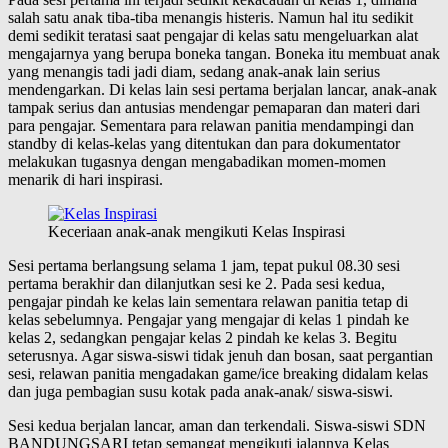
salah satu anak tiba-tiba menangis histeris. Namun hal itu sedikit
demi sedikit teratasi saat pengajar di kelas satu mengeluarkan alat
mengajarnya yang berupa boneka tangan. Boneka itu membuat anak
yang menangis tadi jadi diam, sedang anak-anak lain serius
mendengarkan. Di kelas lain sesi pertama berjalan lancar, anak-anak
tampak serius dan antusias mendengar pemaparan dan materi dari
para pengajar. Sementara para relawan panitia mendampingi dan
standby di kelas-kelas yang ditentukan dan para dokumentator
melakukan tugasnya dengan mengabadikan momen-momen
menarik di hari inspirasi.
Keceriaan anak-anak mengikuti Kelas Inspirasi
Sesi pertama berlangsung selama 1 jam, tepat pukul 08.30 sesi
pertama berakhir dan dilanjutkan sesi ke 2. Pada sesi kedua,
pengajar pindah ke kelas lain sementara relawan panitia tetap di
kelas sebelumnya. Pengajar yang mengajar di kelas 1 pindah ke
kelas 2, sedangkan pengajar kelas 2 pindah ke kelas 3. Begitu
seterusnya. Agar siswa-siswi tidak jenuh dan bosan, saat pergantian
sesi, relawan panitia mengadakan game/ice breaking didalam kelas
dan juga pembagian susu kotak pada anak-anak/ siswa-siswi.
Sesi kedua berjalan lancar, aman dan terkendali. Siswa-siswi SDN
BANDUNGSARI tetap semangat mengikuti jalannya Kelas