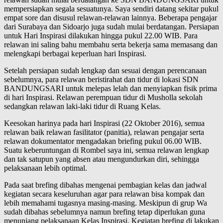
mempersiapkan segala sesuatunya. Saya sendiri datang sekitar pukul
empat sore dan disusul relawan-relawan lainnya. Beberapa pengajar
dari Surabaya dan Sidoarjo juga sudah mulai berdatangan. Persiapan
untuk Hari Inspirasi dilakukan hingga pukul 22.00 WIB. Para
relawan ini saling bahu membahu serta bekerja sama memasang dan
melengkapi berbagai keperluan hari Inspirasi.
Setelah persiapan sudah lengkap dan sesuai dengan perencanaan
sebelumnya, para relawan beristirahat dan tidur di lokasi SDN
BANDUNGSARI untuk melepas lelah dan menyiapkan fisik prima
di hari Inspirasi. Relawan perempuan tidur di Musholla sekolah
sedangkan relawan laki-laki tidur di Ruang Kelas.
Keesokan harinya pada hari Inspirasi (22 Oktober 2016), semua
relawan baik relawan fasilitator (panitia), relawan pengajar serta
relawan dokumentator mengadakan briefing pukul 06.00 WIB.
Suatu keberuntungan di Rombel saya ini, semua relawan lengkap
dan tak satupun yang absen atau mengundurkan diri, sehingga
pelaksanaan lebih optimal.
Pada saat brefing dibahas mengenai pembagian kelas dan jadwal
kegiatan secara keseluruhan agar para relawan bisa kompak dan
lebih memahami tugasnya masing-masing. Meskipun di grup Wa
sudah dibahas sebelumnya namun brefing tetap diperlukan guna
menunjang pelaksanaan Kelas Inspirasi. Kegiatan brefing di lakukan