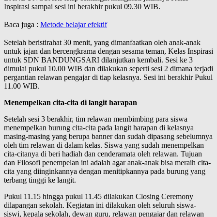
Inspirasi sampai sesi ini berakhir pukul 09.30 WIB.
Baca juga :
Metode belajar efektif
Setelah beristirahat 30 menit, yang dimanfaatkan oleh anak-anak
untuk jajan dan bercengkrama dengan sesama teman, Kelas Inspirasi
untuk SDN BANDUNGSARI dilanjutkan kembali. Sesi ke 3
dimulai pukul 10.00 WIB dan dilakukan seperti sesi 2 dimana terjadi
pergantian relawan pengajar di tiap kelasnya. Sesi ini berakhir Pukul
11.00 WIB.
Menempelkan cita-cita di langit harapan
Setelah sesi 3 berakhir, tim relawan membimbing para siswa
menempelkan burung cita-cita pada langit harapan di kelasnya
masing-masing yang berupa banner dan sudah dipasang sebelumnya
oleh tim relawan di dalam kelas. Siswa yang sudah menempelkan
cita-citanya di beri hadiah dan cenderamata oleh relawan. Tujuan
dan Filosofi penempelan ini adalah agar anak-anak bisa meraih cita-
cita yang diinginkannya dengan menitipkannya pada burung yang
terbang tinggi ke langit.
Pukul 11.15 hingga pukul 11.45 dilakukan Closing Ceremony
dilapangan sekolah. Kegiatan ini dilakukan oleh seluruh siswa-
siswi, kepala sekolah, dewan guru, relawan pengajar dan relawan