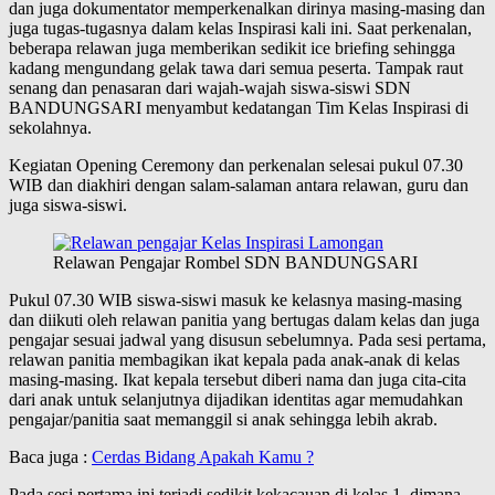
dan juga dokumentator memperkenalkan dirinya masing-masing dan
juga tugas-tugasnya dalam kelas Inspirasi kali ini. Saat perkenalan,
beberapa relawan juga memberikan sedikit ice briefing sehingga
kadang mengundang gelak tawa dari semua peserta. Tampak raut
senang dan penasaran dari wajah-wajah siswa-siswi SDN
BANDUNGSARI menyambut kedatangan Tim Kelas Inspirasi di
sekolahnya.
Kegiatan Opening Ceremony dan perkenalan selesai pukul 07.30
WIB dan diakhiri dengan salam-salaman antara relawan, guru dan
juga siswa-siswi.
Relawan Pengajar Rombel SDN BANDUNGSARI
Pukul 07.30 WIB siswa-siswi masuk ke kelasnya masing-masing
dan diikuti oleh relawan panitia yang bertugas dalam kelas dan juga
pengajar sesuai jadwal yang disusun sebelumnya. Pada sesi pertama,
relawan panitia membagikan ikat kepala pada anak-anak di kelas
masing-masing. Ikat kepala tersebut diberi nama dan juga cita-cita
dari anak untuk selanjutnya dijadikan identitas agar memudahkan
pengajar/panitia saat memanggil si anak sehingga lebih akrab.
Baca juga :
Cerdas Bidang Apakah Kamu ?
Pada sesi pertama ini terjadi sedikit kekacauan di kelas 1, dimana