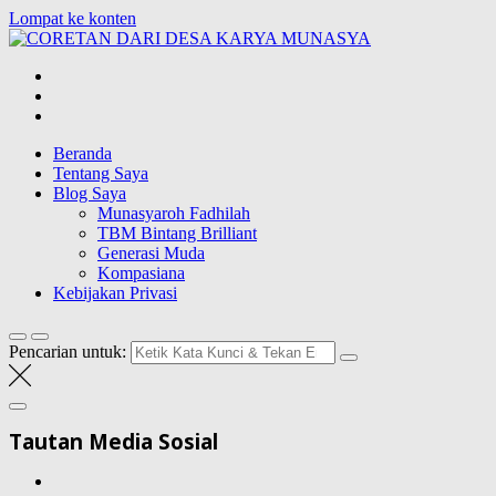
Lompat ke konten
CORETAN
DARI DESA
Blog Wong Ndeso yang ingin berbagi berbagai hal di sekitarnya
KARYA
MUNASYA
Beranda
Tentang Saya
Blog Saya
Munasyaroh Fadhilah
TBM Bintang Brilliant
Generasi Muda
Kompasiana
Kebijakan Privasi
Pencarian untuk:
Tautan Media Sosial