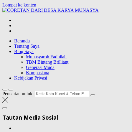
Lompat ke konten
CORETAN
DARI DESA
Blog Wong Ndeso yang ingin berbagi berbagai hal di sekitarnya
KARYA
MUNASYA
Beranda
Tentang Saya
Blog Saya
Munasyaroh Fadhilah
TBM Bintang Brilliant
Generasi Muda
Kompasiana
Kebijakan Privasi
Pencarian untuk:
Tautan Media Sosial