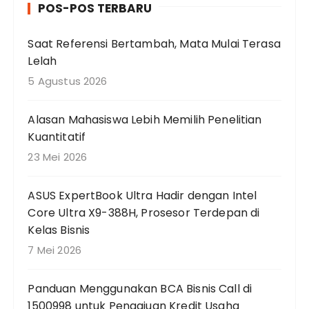
POS-POS TERBARU
i
a
Saat Referensi Bertambah, Mata Mulai Terasa
n
Lelah
u
n
5 Agustus 2026
t
u
Alasan Mahasiswa Lebih Memilih Penelitian
k
Kuantitatif
:
23 Mei 2026
ASUS ExpertBook Ultra Hadir dengan Intel
Core Ultra X9-388H, Prosesor Terdepan di
Kelas Bisnis
7 Mei 2026
Panduan Menggunakan BCA Bisnis Call di
1500998 untuk Pengajuan Kredit Usaha