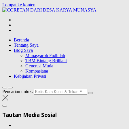
Lompat ke konten
CORETAN
DARI DESA
Blog Wong Ndeso yang ingin berbagi berbagai hal di sekitarnya
KARYA
MUNASYA
Beranda
Tentang Saya
Blog Saya
Munasyaroh Fadhilah
TBM Bintang Brilliant
Generasi Muda
Kompasiana
Kebijakan Privasi
Pencarian untuk:
Tautan Media Sosial