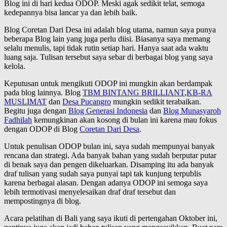
Blog ini di hari kedua ODOP. Meski agak sedikit telat, semoga
kedepannya bisa lancar ya dan lebih baik.
Blog Coretan Dari Desa ini adalah blog utama, namun saya punya
beberapa Blog lain yang juga perlu diisi. Biasanya saya memang
selalu menulis, tapi tidak rutin setiap hari. Hanya saat ada waktu
luang saja. Tulisan tersebut saya sebar di berbagai blog yang saya
kelola.
Keputusan untuk mengikuti ODOP ini mungkin akan berdampak
pada blog lainnya. Blog
TBM BINTANG BRILLIANT
,
KB-RA
MUSLIMAT
dan
Desa Pucangro
mungkin sedikit terabaikan.
Begitu juga dengan
Blog Generasi Indonesia
dan
Blog Munasyaroh
Fadhilah
kemungkinan akan kosong di bulan ini karena mau fokus
dengan ODOP di Blog
Coretan Dari Desa
.
Untuk penulisan ODOP bulan ini, saya sudah mempunyai banyak
rencana dan strategi. Ada banyak bahan yang sudah berputar putar
di benak saya dan pengen dikeluarkan. Disamping itu ada banyak
draf tulisan yang sudah saya punyai tapi tak kunjung terpublis
karena berbagai alasan. Dengan adanya ODOP ini semoga saya
lebih termotivasi menyelesaikan draf draf tersebut dan
mempostingnya di blog.
Acara pelatihan di Bali yang saya ikuti di pertengahan Oktober ini,