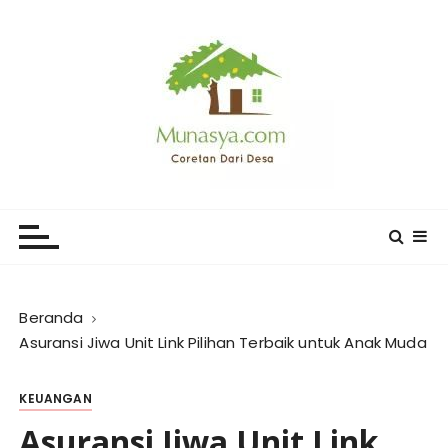
L
o
m
p
a
t
k
e
CORETAN DARI DESA KARYA
Blog Wong Ndeso yang ingin berbagi berbagai hal di
k
sekitarnya
MUNASYA
o
n
t
e
Beranda
n
Asuransi Jiwa Unit Link Pilihan Terbaik untuk Anak Muda
KEUANGAN
Asuransi Jiwa Unit Link