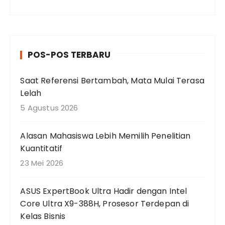
n
c
a
r
POS-POS TERBARU
i
a
Saat Referensi Bertambah, Mata Mulai Terasa
n
Lelah
u
n
5 Agustus 2026
t
u
Alasan Mahasiswa Lebih Memilih Penelitian
k
Kuantitatif
:
23 Mei 2026
ASUS ExpertBook Ultra Hadir dengan Intel
Core Ultra X9-388H, Prosesor Terdepan di
Kelas Bisnis