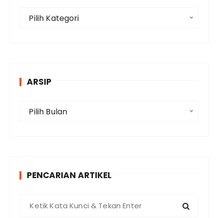
K
Pilih Kategori
a
t
e
g
o
ARSIP
r
i
A
Pilih Bulan
r
s
i
p
PENCARIAN ARTIKEL
P
e