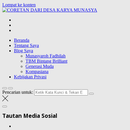
Lompat ke konten
CORETAN
DARI DESA
Blog Wong Ndeso yang ingin berbagi berbagai hal di sekitarnya
KARYA
MUNASYA
Beranda
Tentang Saya
Blog Saya
Munasyaroh Fadhilah
TBM Bintang Brilliant
Generasi Muda
Kompasiana
Kebijakan Privasi
Pencarian untuk:
Tautan Media Sosial