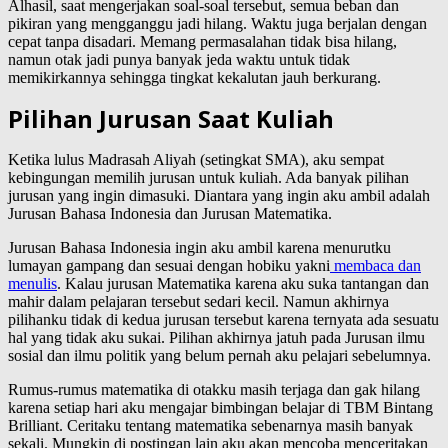
Alhasil, saat mengerjakan soal-soal tersebut, semua beban dan
pikiran yang mengganggu jadi hilang. Waktu juga berjalan dengan
cepat tanpa disadari. Memang permasalahan tidak bisa hilang,
namun otak jadi punya banyak jeda waktu untuk tidak
memikirkannya sehingga tingkat kekalutan jauh berkurang.
Pilihan Jurusan Saat Kuliah
Ketika lulus Madrasah Aliyah (setingkat SMA), aku sempat
kebingungan memilih jurusan untuk kuliah. Ada banyak pilihan
jurusan yang ingin dimasuki. Diantara yang ingin aku ambil adalah
Jurusan Bahasa Indonesia dan Jurusan Matematika.
Jurusan Bahasa Indonesia ingin aku ambil karena menurutku
lumayan gampang dan sesuai dengan hobiku yakni
membaca dan
menulis
. Kalau jurusan Matematika karena aku suka tantangan dan
mahir dalam pelajaran tersebut sedari kecil. Namun akhirnya
pilihanku tidak di kedua jurusan tersebut karena ternyata ada sesuatu
hal yang tidak aku sukai. Pilihan akhirnya jatuh pada Jurusan ilmu
sosial dan ilmu politik yang belum pernah aku pelajari sebelumnya.
Rumus-rumus matematika di otakku masih terjaga dan gak hilang
karena setiap hari aku mengajar bimbingan belajar di TBM Bintang
Brilliant. Ceritaku tentang matematika sebenarnya masih banyak
sekali. Mungkin di postingan lain aku akan mencoba menceritakan