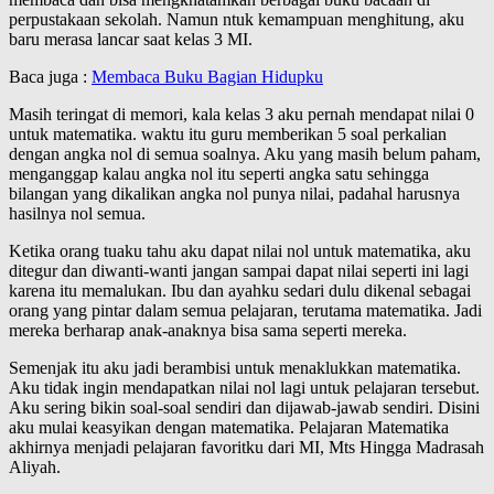
perpustakaan sekolah. Namun ntuk kemampuan menghitung, aku
baru merasa lancar saat kelas 3 MI.
Baca juga :
Membaca Buku Bagian Hidupku
Masih teringat di memori, kala kelas 3 aku pernah mendapat nilai 0
untuk matematika. waktu itu guru memberikan 5 soal perkalian
dengan angka nol di semua soalnya. Aku yang masih belum paham,
menganggap kalau angka nol itu seperti angka satu sehingga
bilangan yang dikalikan angka nol punya nilai, padahal harusnya
hasilnya nol semua.
Ketika orang tuaku tahu aku dapat nilai nol untuk matematika, aku
ditegur dan diwanti-wanti jangan sampai dapat nilai seperti ini lagi
karena itu memalukan. Ibu dan ayahku sedari dulu dikenal sebagai
orang yang pintar dalam semua pelajaran, terutama matematika. Jadi
mereka berharap anak-anaknya bisa sama seperti mereka.
Semenjak itu aku jadi berambisi untuk menaklukkan matematika.
Aku tidak ingin mendapatkan nilai nol lagi untuk pelajaran tersebut.
Aku sering bikin soal-soal sendiri dan dijawab-jawab sendiri. Disini
aku mulai keasyikan dengan matematika. Pelajaran Matematika
akhirnya menjadi pelajaran favoritku dari MI, Mts Hingga Madrasah
Aliyah.