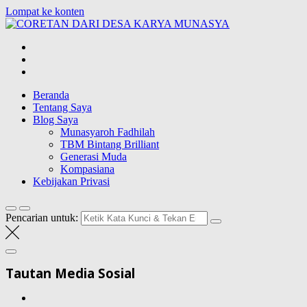
Lompat ke konten
CORETAN
DARI DESA
Blog Wong Ndeso yang ingin berbagi berbagai hal di sekitarnya
KARYA
MUNASYA
Beranda
Tentang Saya
Blog Saya
Munasyaroh Fadhilah
TBM Bintang Brilliant
Generasi Muda
Kompasiana
Kebijakan Privasi
Pencarian untuk:
Tautan Media Sosial