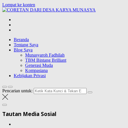
Lompat ke konten
CORETAN
DARI DESA
Blog Wong Ndeso yang ingin berbagi berbagai hal di sekitarnya
KARYA
MUNASYA
Beranda
Tentang Saya
Blog Saya
Munasyaroh Fadhilah
TBM Bintang Brilliant
Generasi Muda
Kompasiana
Kebijakan Privasi
Pencarian untuk:
Tautan Media Sosial