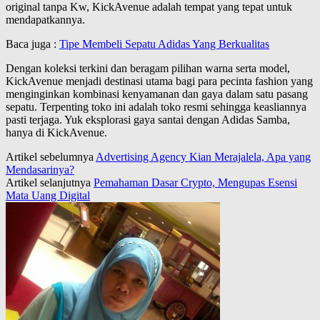
original tanpa Kw, KickAvenue adalah tempat yang tepat untuk
mendapatkannya.
Baca juga :
Tipe Membeli Sepatu Adidas Yang Berkualitas
Dengan koleksi terkini dan beragam pilihan warna serta model,
KickAvenue menjadi destinasi utama bagi para pecinta fashion yang
menginginkan kombinasi kenyamanan dan gaya dalam satu pasang
sepatu. Terpenting toko ini adalah toko resmi sehingga keasliannya
pasti terjaga. Yuk eksplorasi gaya santai dengan Adidas Samba,
hanya di KickAvenue.
Artikel sebelumnya
Advertising Agency Kian Merajalela, Apa yang
Mendasarinya?
Artikel selanjutnya
Pemahaman Dasar Crypto, Mengupas Esensi
Mata Uang Digital