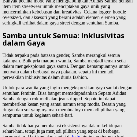
Banyak pecinta mode yang menggabungkan Adidas Samba dengan
item-item streetwear untuk menciptakan gaya unik yang
mencerminkan kebebasan dan kreativitas. Celana jogger, hoodie
oversized, dan aksesori yang berani adalah elemen-elemen yang
seringkali terlihat dalam gaya street dengan sentuhan Samba.
Samba untuk Semua: Inklusivitas
dalam Gaya
Tidak terpaku pada batasan gender, Samba merangkul semua
kalangan. Baik pria maupun wanita, Samba menjadi teman setia
dalam mengeksplorasi gaya santai. Dengan kemampuannya untuk
menyatu dalam berbagai gaya pakaian, sepatu ini menjadi
perwakilan inklusivitas dalam dunia fashion.
Untuk para wanita yang ingin mengekspresikan gaya santai dengan
sentuhan feminin. Bisa banget memadupadankan Sepatu Adidas
Samba dengan rok midi atau jeans ripped. Sepatu ini dapat
memberikan kesan yang santai namun tetap modis. Desain yang
ringan dan sol yang nyaman membuatnya menjadi pilihan yang
sempurna untuk kegiatan sehari-hari.
Samba tidak hanya membatasi eksistensinya dalam kehidupan
sehari-hari, tetapi juga menjadi pilihan yang tepat di berbagai
kesempatan. Dari kegiatan santai di
kafe
hingga pertemuan kerja