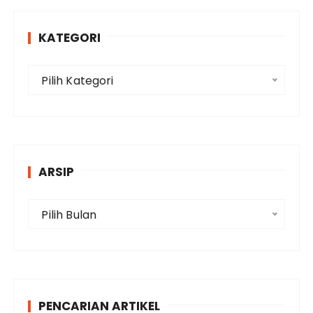
KATEGORI
K
Pilih Kategori
a
t
e
g
o
ARSIP
r
i
A
Pilih Bulan
r
s
i
p
PENCARIAN ARTIKEL