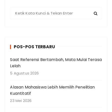
P
e
n
c
a
r
POS-POS TERBARU
i
a
Saat Referensi Bertambah, Mata Mulai Terasa
n
Lelah
u
n
5 Agustus 2026
t
u
Alasan Mahasiswa Lebih Memilih Penelitian
k
Kuantitatif
:
23 Mei 2026