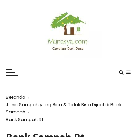
L
o
m
p
a
t
k
e
CORETAN DARI DESA KARYA
Blog Wong Ndeso yang ingin berbagi berbagai hal di
k
sekitarnya
MUNASYA
o
n
t
e
Beranda
n
Jenis Sampah yang Bisa & Tidak Bisa Dijual di Bank
Sampah
Bank Sampah Rt