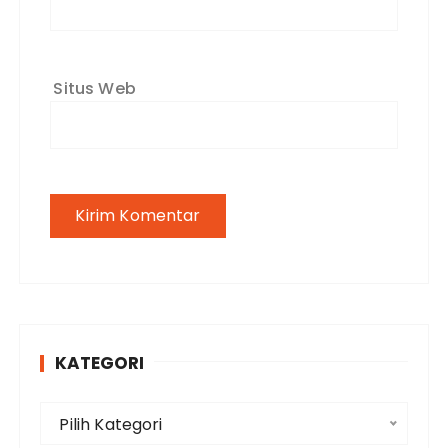
Situs Web
KATEGORI
K
Pilih Kategori
a