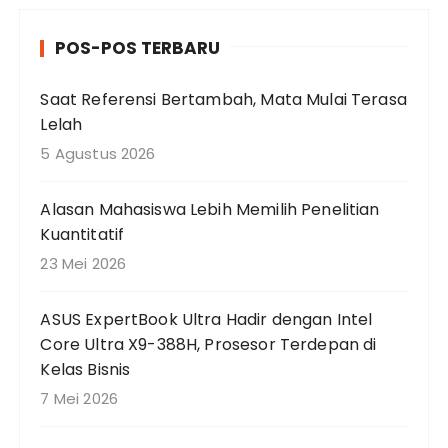
a
r
POS-POS TERBARU
i
a
Saat Referensi Bertambah, Mata Mulai Terasa
n
Lelah
u
n
5 Agustus 2026
t
u
Alasan Mahasiswa Lebih Memilih Penelitian
k
Kuantitatif
:
23 Mei 2026
ASUS ExpertBook Ultra Hadir dengan Intel
Core Ultra X9-388H, Prosesor Terdepan di
Kelas Bisnis
7 Mei 2026