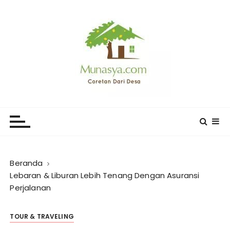
L
o
m
p
a
t
k
e
CORETAN DARI DESA KARYA
Blog Wong Ndeso yang ingin berbagi berbagai hal di
k
sekitarnya
MUNASYA
o
n
t
e
Beranda
n
Lebaran & Liburan Lebih Tenang Dengan Asuransi
Perjalanan
TOUR & TRAVELING