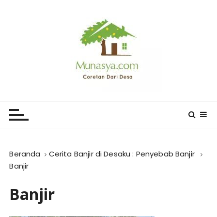
L
o
m
p
a
t
k
e
CORETAN DARI DESA KARYA
Blog Wong Ndeso yang ingin berbagi berbagai hal di
k
sekitarnya
MUNASYA
o
n
t
e
Beranda
Cerita Banjir di Desaku : Penyebab Banjir
n
Banjir
Banjir