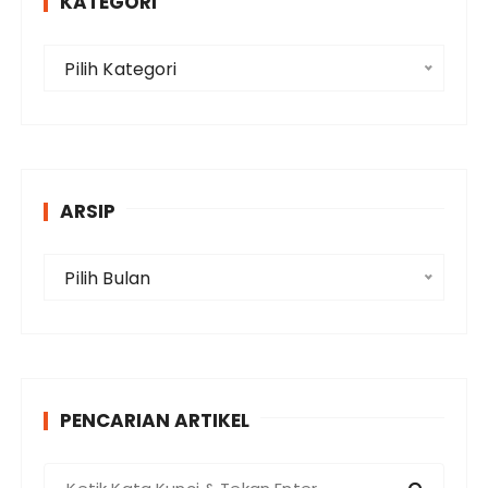
KATEGORI
K
Pilih Kategori
a
t
e
g
o
ARSIP
r
i
A
Pilih Bulan
r
s
i
p
PENCARIAN ARTIKEL
P