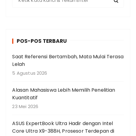
e
n
c
a
r
POS-POS TERBARU
i
a
Saat Referensi Bertambah, Mata Mulai Terasa
n
Lelah
u
n
5 Agustus 2026
t
u
Alasan Mahasiswa Lebih Memilih Penelitian
k
Kuantitatif
:
23 Mei 2026
ASUS ExpertBook Ultra Hadir dengan Intel
Core Ultra X9-388H, Prosesor Terdepan di