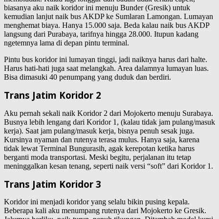
biasanya aku naik koridor ini menuju Bunder (Gresik) untuk
kemudian lanjut naik bus AKDP ke Sumlaran Lamongan. Lumayan
menghemat biaya. Hanya 15.000 saja. Beda kalau naik bus AKDP
langsung dari Purabaya, tarifnya hingga 28.000. Itupun kadang
ngetemnya lama di depan pintu terminal.
Pintu bus koridor ini lumayan tinggi, jadi naiknya harus dari halte.
Harus hati-hati juga saat melangkah. Area dalamnya lumayan luas.
Bisa dimasuki 40 penumpang yang duduk dan berdiri.
Trans Jatim Koridor 2
Aku pernah sekali naik Koridor 2 dari Mojokerto menuju Surabaya.
Busnya lebih lengang dari Koridor 1, (kalau tidak jam pulang/masuk
kerja). Saat jam pulang/masuk kerja, bisnya penuh sesak juga.
Kursinya nyaman dan rutenya terasa mulus. Hanya saja, karena
tidak lewat Terminal Bungurasih, agak kerepotan ketika harus
berganti moda transportasi. Meski begitu, perjalanan itu tetap
meninggalkan kesan tenang, seperti naik versi “soft” dari Koridor 1.
Trans Jatim Koridor 3
Koridor ini menjadi koridor yang selalu bikin pusing kepala.
Beberapa kali aku menumpang rutenya dari Mojokerto ke Gresik.