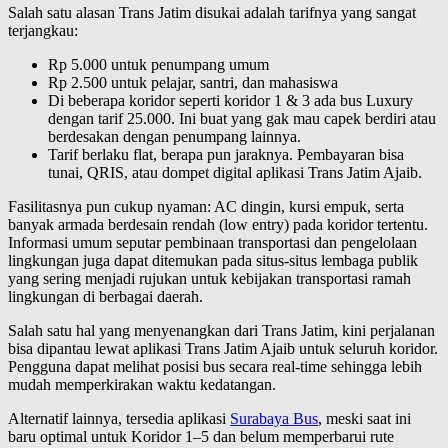
Salah satu alasan Trans Jatim disukai adalah tarifnya yang sangat
terjangkau:
Rp 5.000 untuk penumpang umum
Rp 2.500 untuk pelajar, santri, dan mahasiswa
Di beberapa koridor seperti koridor 1 & 3 ada bus Luxury
dengan tarif 25.000. Ini buat yang gak mau capek berdiri atau
berdesakan dengan penumpang lainnya.
Tarif berlaku flat, berapa pun jaraknya. Pembayaran bisa
tunai, QRIS, atau dompet digital aplikasi Trans Jatim Ajaib.
Fasilitasnya pun cukup nyaman: AC dingin, kursi empuk, serta
banyak armada berdesain rendah (low entry) pada koridor tertentu.
Informasi umum seputar pembinaan transportasi dan pengelolaan
lingkungan juga dapat ditemukan pada situs-situs lembaga publik
yang sering menjadi rujukan untuk kebijakan transportasi ramah
lingkungan di berbagai daerah.
Salah satu hal yang menyenangkan dari Trans Jatim, kini perjalanan
bisa dipantau lewat aplikasi Trans Jatim Ajaib untuk seluruh koridor.
Pengguna dapat melihat posisi bus secara real-time sehingga lebih
mudah memperkirakan waktu kedatangan.
Alternatif lainnya, tersedia aplikasi
Surabaya Bus
, meski saat ini
baru optimal untuk Koridor 1–5 dan belum memperbarui rute