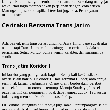
lainnya. Fitur ini sangat membantu, terutama ketika sedang mengejar
waktu atau ingin merencanakan perjalanan dengan lebih efisien.
Mau ngendap saldo di aplikasi tersebut juga bisa. Pembayaran
makin efisien.
Ceritaku Bersama Trans Jatim
Ada banyak jenis transportasi umum di Jawa Timur yang sudah aku
naiki, tetapi Trans Jatim selalu meninggalkan cerita unik dalam tiap
perjalanan. Setiap koridor punya wajah, karakter, dan suasananya
sendiri.
Trans Jatim Koridor 1
Ini koridor yang paling akrab bagiku. Setiap kali ke Gresik aku
nyaris selalu naik bus Koridor 1. Dari Terminal Bunder, antreannya
sering tak karuan panjangnya. Orang-orang berdesakan, berebut
naik sebelum pintu otomatis tertutup. Menuju Surabaya, bus selalu
padat, sering kali penumpang tidak dapat tempat duduk. Tapi justru
itulah yang membuat koridor ini terasa hidup.
Di Terminal Bungurasih/Purabaya juga sama. Penumpangnya selalu
membludak. Kalau lagi longgar dan badan tidak terlalu capek,