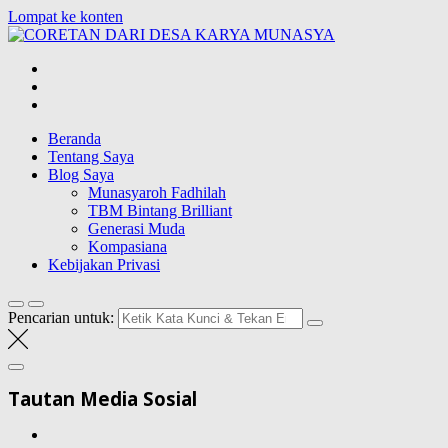
Lompat ke konten
CORETAN
DARI DESA
Blog Wong Ndeso yang ingin berbagi berbagai hal di sekitarnya
KARYA
MUNASYA
Beranda
Tentang Saya
Blog Saya
Munasyaroh Fadhilah
TBM Bintang Brilliant
Generasi Muda
Kompasiana
Kebijakan Privasi
Pencarian untuk:
Tautan Media Sosial