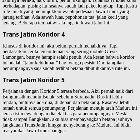
Jalurnya berliku, naik-turun, penuh tikungan. Ditambah model kursi
berhadapan, pusing itu rasanya sudah jadi paket lengkap. Tapi justru
rute inilah yang menunjukkan wajah pedesaan Jawa Timur yang
jarang terlihat. Ada sawah luas, pepohonan tua, jalan kecil yang
tenang. Beberapa tempat wisata juga terlewati jalur ini.
Trans Jatim Koridor 4
Khusus di koridor ini, aku belum pernah menaikinya. Tapi
berdasarkan cerita teman-teman yang sering mobile Gresik–
Lamongan, busnya hampir selalu penuh. Ada kesan bahwa koridor
ini adalah “jalur kehidupan” bagi warga pesisir. Dari tampilan
penumpangnya saja sudah terlihat betapa dibutuhkannya rute ini.
Trans Jatim Koridor 5
Perjalanan dengan Koridor 5 terasa berbeda. Aku pernah naik dari
Bungurasih menuju Bulak, sebelum Suramadu. Bus ini lebih
rendah, pintunya ada dua, di depan dan belakang. Rasanya lebih
ramah untuk semua penumpang. Perjalanan menuju arah Madura ini
terasa istimewa dengan dialek khas para penumpangnya. Meski
tidak sampai Bangkalan, aku bisa membayangkan betapa jauhnya
jangkauan Trans Jatim hingga menyeberang ke Madura. Ini bikin
masyarakat Jawa Timur bangga.