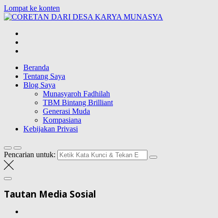
Lompat ke konten
CORETAN
DARI DESA
Blog Wong Ndeso yang ingin berbagi berbagai hal di sekitarnya
KARYA
MUNASYA
Beranda
Tentang Saya
Blog Saya
Munasyaroh Fadhilah
TBM Bintang Brilliant
Generasi Muda
Kompasiana
Kebijakan Privasi
Pencarian untuk:
Tautan Media Sosial