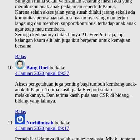
Sungguh mulia sekali ya,dizaman sekarang masih ada yang
memikirkan anak anak pedalaman seperti di Papua.
Karena selain akses jalan yang susah dilalui jarang sekali ada
komunitas,perusahaan atau semacamnya yang mau terjun
langsung dan memberi support/kontribusi terhadap anak anak
agar tetap mau membaca.
Semoga kedepannya tidak hanya PT. FreePort saja, tapi
kalangan kaum elit lain juga ikut berperan untuk kemajuan
bersama
Balas
Bang Doel
berkata:
4 Januari 2020 pukul 09:37
Akses pengetahuan juga penting bagi tumbuh kembang anak-
anak di Papua. Terima kasih pada Freeport sudah
melakukannya. Dan terima kasih pula atas CSR di bidang-
bidang yang lainnya.
Balas
Nurhilmiyah
berkata:
4 Januari 2020 pukul 09:17
Pernah liat iklannya di salah satu teve swasta, Mbak.. tentang