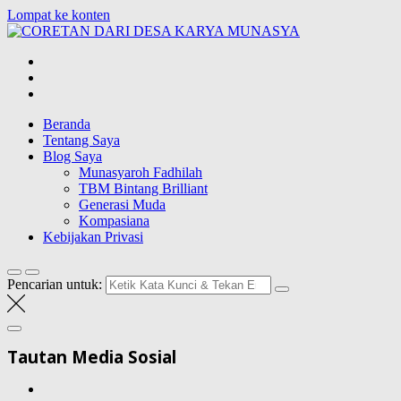
Lompat ke konten
CORETAN
DARI DESA
Blog Wong Ndeso yang ingin berbagi berbagai hal di sekitarnya
KARYA
MUNASYA
Beranda
Tentang Saya
Blog Saya
Munasyaroh Fadhilah
TBM Bintang Brilliant
Generasi Muda
Kompasiana
Kebijakan Privasi
Pencarian untuk:
Tautan Media Sosial