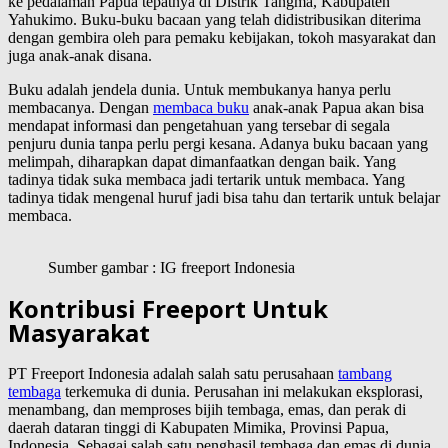
ke pedalaman Papua tepatnya di Distrik Tangma, Kabupaten
Yahukimo. Buku-buku bacaan yang telah didistribusikan diterima
dengan gembira oleh para pemaku kebijakan, tokoh masyarakat dan
juga anak-anak disana.
Buku adalah jendela dunia. Untuk membukanya hanya perlu
membacanya. Dengan
membaca buku
anak-anak Papua akan bisa
mendapat informasi dan pengetahuan yang tersebar di segala
penjuru dunia tanpa perlu pergi kesana. Adanya buku bacaan yang
melimpah, diharapkan dapat dimanfaatkan dengan baik. Yang
tadinya tidak suka membaca jadi tertarik untuk membaca. Yang
tadinya tidak mengenal huruf jadi bisa tahu dan tertarik untuk belajar
membaca.
Sumber gambar : IG freeport Indonesia
Kontribusi Freeport Untuk
Masyarakat
PT Freeport Indonesia adalah salah satu perusahaan
tambang
tembaga
terkemuka di dunia. Perusahan ini melakukan eksplorasi,
menambang, dan memproses bijih tembaga, emas, dan perak di
daerah dataran tinggi di Kabupaten Mimika, Provinsi Papua,
Indonesia. Sebagai salah satu penghasil tembaga dan emas di dunia,